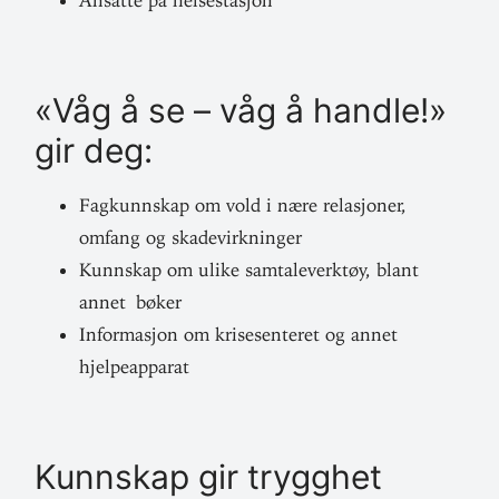
Ansatte på helsestasjon
«Våg å se – våg å handle!»
gir deg:
Fag­kunnskap om vold i nære rela­sjoner,
omfang og skadevirkninger
Kunnskap om ulike sam­ta­le­verktøy, blant
annet bøker
Infor­masjon om krise­sen­teret og annet
hjelpeapparat
Kunnskap gir trygghet