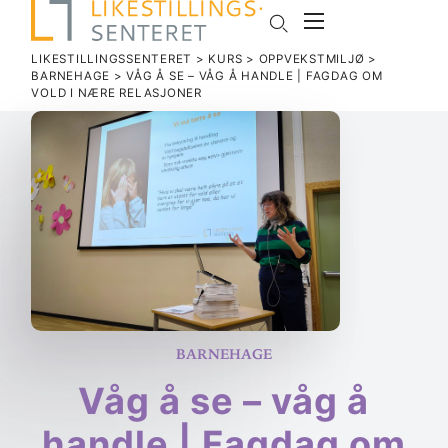
LIKESTILLINGSSENTERET
>
KURS
>
OPPVEKSTMILJØ
>
BARNEHAGE
>
VÅG Å SE – VÅG Å HANDLE | FAGDAG OM
VOLD I NÆRE RELASJONER
Barnehage
Våg å se – våg å
handle | Fagdag om