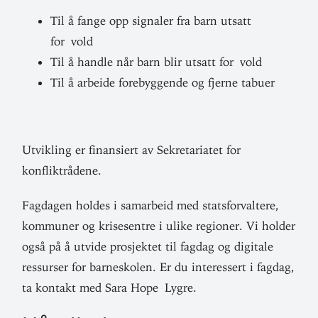
Til å fange opp sig­naler fra barn utsatt
for vold
Til å handle når barn blir utsatt for vold
Til å arbeide fore­byg­gende og fjerne tabuer
Utvikling er finan­siert av Sek­re­ta­riatet for
konfliktrådene.
Fag­dagen holdes i sam­arbeid med stats­for­valtere,
kom­muner og krise­sentre i ulike regioner. Vi holder
også på å utvide pro­sjektet til fagdag og digitale
res­surser for barne­skolen. Er du inter­essert i fagdag,
ta kontakt med Sara Hope Lygre.