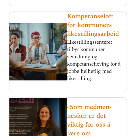
Kom­pe­tanseløft
for kom­muners
likestillingsarbeid
Likestillingssenteret
tilbyr kommuner
veiledning og
kompetanseheving for å
jobbe helhetlig med
likestilling.
«Som med­men­
nesker er det
viktig for oss å
lære om