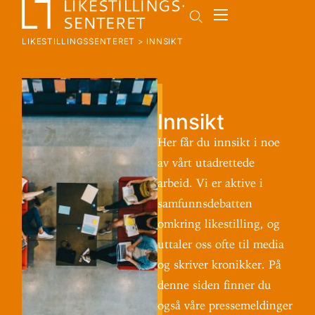
LIKESTILLINGSSENTERET
>
INNSIKT
Innsikt
Her får du innsikt i noe
av vårt utadrettede
arbeid. Vi er aktive i
samfunnsdebatten
omkring likestilling, og
uttaler oss ofte til media
og skriver kronikker. På
denne siden finner du
også våre pressemeldinger