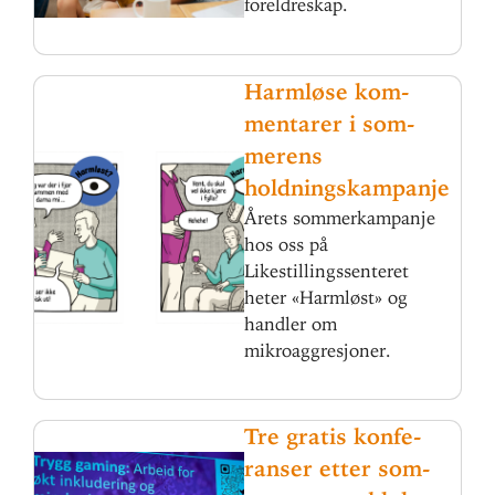
foreldreskap.
Harmløse kom­
men­tarer i som­
merens
holdningskampanje
Årets sommerkampanje
hos oss på
Likestillingssenteret
heter «Harmløst» og
handler om
mikroaggresjoner.
Tre gratis kon­fe­
ranser etter som­