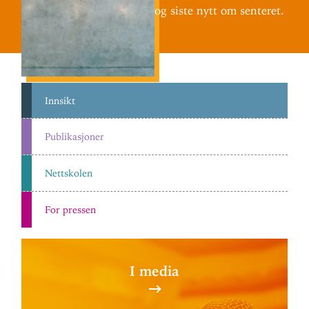
og siste nytt om senteret.
Innsikt
Pub­li­ka­sjoner
Nett­skolen
For pressen
I media