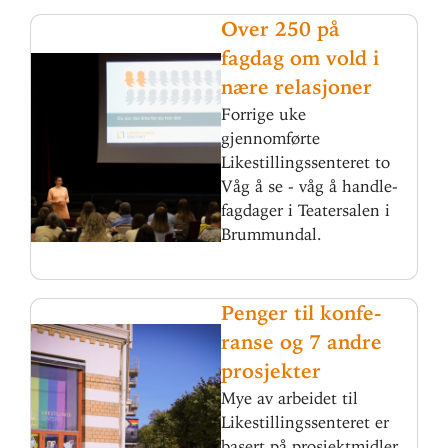
Over 250 på
fagdag om vold i
nære relasjoner
Forrige uke
gjennomførte
Likestillingssenteret to
Våg å se - våg å handle-
fagdager i Teatersalen i
Brummundal.
Penger til kon­fe­
ranse og 7 andre
prosjekter
Mye av arbeidet til
Likestillingssenteret er
basert på prosjektmidler