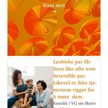
Siste nytt
Les­biske par får
barn like ofte som
hete­rofile par.
Likevel er ikke tje­
nestene rigget for
å møte dem.
Kronikk i VG om Skeivt