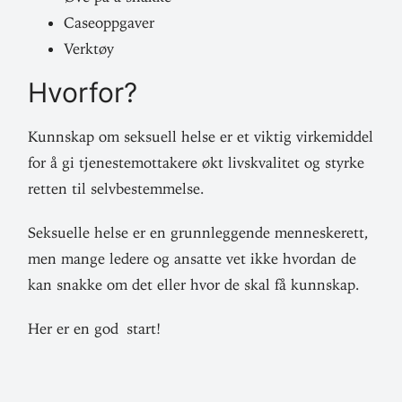
Case­opp­gaver
Verktøy
Hvorfor?
Kunnskap om sek­suell helse er et viktig virke­middel
for å gi tje­neste­mot­takere økt livs­kva­litet og styrke
retten til selvbestemmelse.
Sek­suelle helse er en grunn­leg­gende men­neskerett,
men mange ledere og ansatte vet ikke hvordan de
kan snakke om det eller hvor de skal få kunnskap.
Her er en god start!