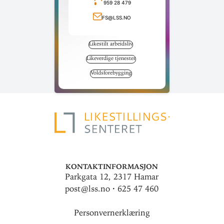
959 28 479
Ring telefonnummer
fs@lss.no
Send e-post
Likestilt arbeidsliv
Likeverdige tjenester
Voldsforebygging
Kontaktinformasjon
Parkgata 12, 2317 Hamar
post@lss.no · 625 47 460
Personvernerklæring