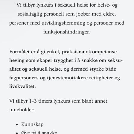
Vi tilbyr lynkurs i seksuell helse for helse- og
sosialfaglig personell som jobber med eldre,
personer med utviklingshemming og personer med
funksjonshindringer.
For­målet er å gi enkel, prak­sisnær kom­pe­tanse­
heving som skaper trygghet i å snakke om sek­su­
alitet og sek­suell helse, og dermed styrke både
fag­per­soners og tje­neste­mot­takere ret­tig­heter og
livskvalitet.
Vi tilbyr 1–3 timers lynkurs som blant annet
inneholder:
Kunnskap
Øve på å snakke