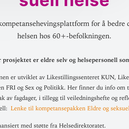
suell helse
kompetansehevingsplattform for å bedre 
helsen hos 60+-befolkningen.
 pro­sjektet er eldre selv og helse­per­sonell s
n er utviklet av Like­stil­lings­sen­teret KUN, Like­s
gen FRI og Sex og Politikk. Her finner du info om 
 av fag­dager, i tillegg til vei­led­nings­hefte og refl
nell:
Lenke til kom­pe­tanse­pakken Eldre og sek­sue
finan­siert med støtte fra Helsedirektoratet.