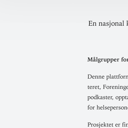
En nasjonal 
Mål­grupper for
Denne platt­forme
teret, For­enin
podkaster, opptak
for helse­per­so
​​Pro­sjektet er 