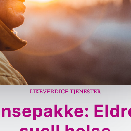
Likeverdige tjenester
anse­pakke: Eldr