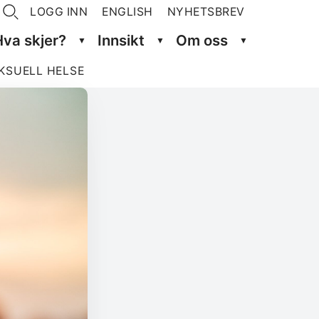
LOGG INN
ENGLISH
NYHETSBREV
Hva skjer?
Innsikt
Om oss
K­SUELL HELSE