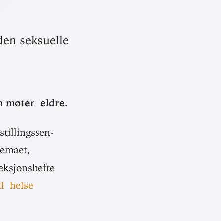
den seksuelle
om møter eldre.
til­lings­sen­
temaet,
ek­sjons­hefte
ll helse