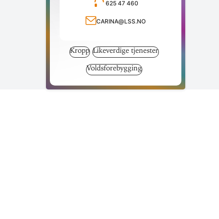
625 47 460
Ring telefonnummer
carina@lss.no
Send e-post
Kropp
Likeverdige tjenester
Voldsforebygging