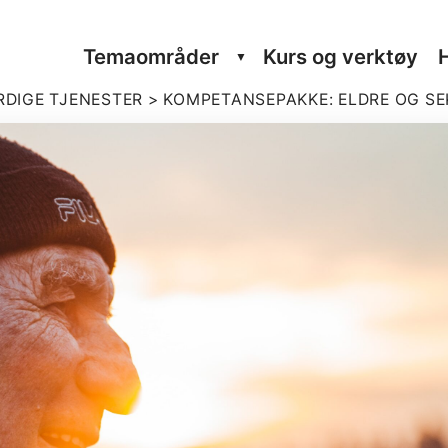
Tema­om­råder
Kurs og verktøy
RDIGE TJENESTER
>
KOM­PE­TANSE­PAKKE: ELDRE OG SE