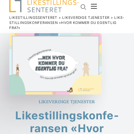
LIKESTILLINGSSENTERET
>
LIKEVERDIGE TJENESTER
>
LIKE­
STIL­LINGS­KON­FE­RANSEN «HVOR KOMMER DU EGENTLIG
FRA?»
Likeverdige tjenester
Like­stil­lings­kon­fe­
ransen «Hvor