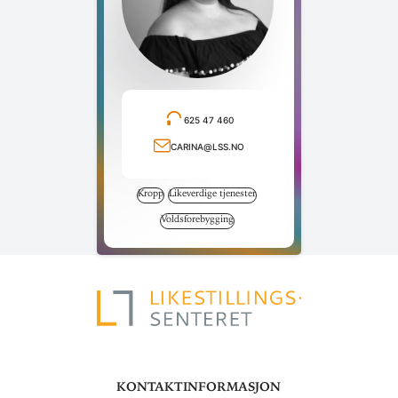
625 47 460
Ring telefonnummer
carina@lss.no
Send e-post
Kropp
Likeverdige tjenester
Voldsforebygging
Kontaktinformasjon