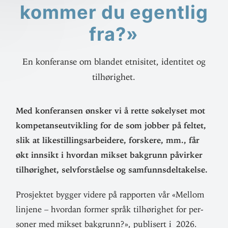
kommer du egentlig
fra?»
En konferanse om blandet etnisitet, identitet og
tilhørighet.
Med kon­fe­ransen ønsker vi å rette søke­lyset mot
kom­pe­tanse­ut­vikling for de som jobber på feltet,
slik at like­stil­lings­ar­beidere, forskere, mm., får
økt innsikt i hvordan mikset bak­grunn påvirker
til­hø­righet, selv­for­ståelse og samfunnsdeltakelse.
Pro­sjektet bygger videre på rap­porten vår «Mellom
linjene – hvordan former språk til­hø­righet for per­
soner med mikset bak­grunn?», pub­lisert i 2026.