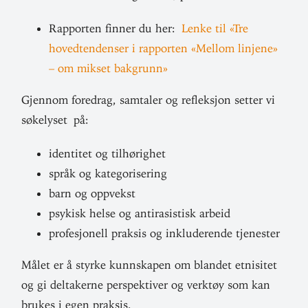
Rap­porten finner du her:
Lenke til «Tre
hovedt­endenser i rap­porten «Mellom linjene»
– om mikset bakgrunn»
Gjennom foredrag, sam­taler og refleksjon setter vi
søke­lyset på:
iden­titet og tilhørighet
språk og kategorisering
barn og oppvekst
psykisk helse og anti­ra­sistisk arbeid
pro­fe­sjonell praksis og inklu­de­rende tjenester
Målet er å styrke kunn­skapen om blandet etni­sitet
og gi del­ta­kerne per­spek­tiver og verktøy som kan
brukes i egen praksis.