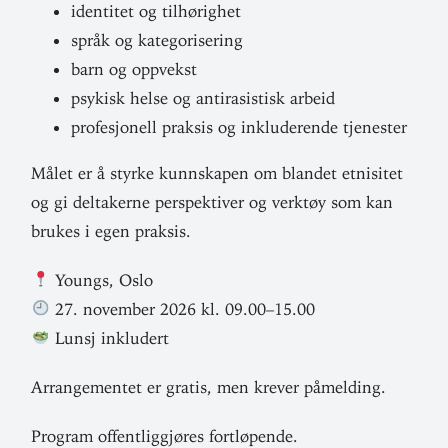
iden­titet og tilhørighet
språk og kategorisering
barn og oppvekst
psykisk helse og anti­ra­sistisk arbeid
pro­fe­sjonell praksis og inklu­de­rende tjenester
Målet er å styrke kunn­skapen om blandet etni­sitet
og gi del­ta­kerne per­spek­tiver og verktøy som kan
brukes i egen praksis.
Youngs, Oslo
27. november 2026 kl. 09.00–15.00
Lunsj inkludert
Arran­ge­mentet er gratis, men krever påmelding.
Program offent­lig­gjøres fortløpende.