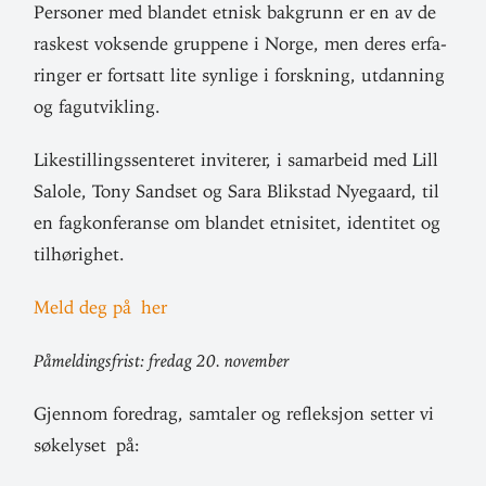
Per­soner med blandet etnisk bak­grunn er en av de
raskest vok­sende gruppene i Norge, men deres erfa­
ringer er fortsatt lite synlige i forskning, utdanning
og fagutvikling.
Like­stil­lings­sen­teret invi­terer, i sam­arbeid med Lill
Salole, Tony Sandset og Sara Blikstad Nye­gaard, til
en fag­kon­fe­ranse om blandet etni­sitet, iden­titet og
tilhørighet.
Meld deg på her
Påmel­dings­frist: fredag 20. november
Gjennom foredrag, sam­taler og refleksjon setter vi
søke­lyset på: