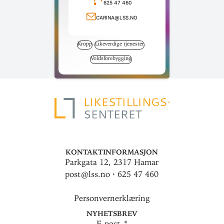
625 47 460
Ring telefonnummer
carina@lss.no
Send e-post
Kropp
Likeverdige tjenester
Voldsforebygging
Kontaktinformasjon
Parkgata 12, 2317 Hamar
post@lss.no · 625 47 460
Personvernerklæring
Nyhetsbrev
E-post