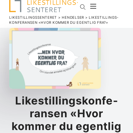
LIKESTILLINGSSENTERET
>
HENDELSER
>
LIKE­STIL­LINGS­
KON­FE­RANSEN «HVOR KOMMER DU EGENTLIG FRA?»
Like­stil­lings­kon­fe­
ransen «Hvor
kommer du egentlig