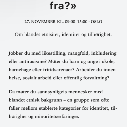
fra?»
27. november
kl. 09:00–15:00
·
Oslo
Om blandet etnisitet, identitet og tilhørighet.
Jobber du med like­stilling, mangfold, inklu­dering
eller anti­ra­sisme? Møter du barn og unge i skole,
barnehage eller fri­tids­arenaer? Arbeider du innen
helse, sosialt arbeid eller offentlig forvaltning?
Da møter du sann­syn­ligvis men­nesker med
blandet etnisk bak­grunn – en gruppe som ofte
faller mellom etab­lerte kate­gorier for iden­titet, til­
hø­righet og minoritetserfaringer.