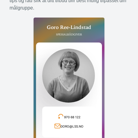
tips og råd slik at ditt tilbud blir best mulig til­passet din
målgruppe.
Goro Ree-Lindstad
Spesialrådgiver
970 68 122
Ring telefonnummer
goro@lss.no
Send e-post