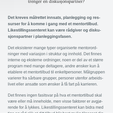
trenger en diskusjonspartner?
Det kreves mål­rettet innsats, plan­legging og res­
surser for å komme i gang med et mentor­tilbud.
Like­stil­lings­sen­teret kan være råd­giver og dis­ku­
sjons­partner i planleggingsfasen.
Det eksis­terer mange typer orga­ni­serte mentor­ord­
ninger med variasjon i struktur og innhold. Det finnes
interne og eks­terne ord­ninger, noen er del av et større
program med mange del­tagere, andre ønsker kun å
etablere et mentor­tilbud til enkelt­per­soner. Mål­gruppen
varierer fra sårbare grupper, per­soner utenfor arbeids­
livet eller ansatte som ønsker å få fart på karrieren.
Det finnes ingen fasitsvar på hva et mentor­tilbud skal
være eller må inne­holde, men visse fak­torer er avgjø­
rende for å lykkes. Like­stil­lings­sen­teret kan bidra med