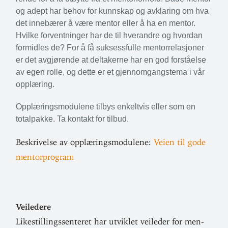
og adept har behov for kunnskap og avklaring om hva
det inne­bærer å være mentor eller å ha en mentor.
Hvilke for­vent­ninger har de til hver­andre og hvordan
for­midles de? For å få suk­sess­fulle mentor­re­la­sjoner
er det avgjø­rende at del­ta­kerne har en god for­ståelse
av egen rolle, og dette er et gjen­nom­gangstema i vår
opplæring.
Opp­læ­rings­mo­dulene tilbys enkeltvis eller som en
total­pakke. Ta kontakt for tilbud.
Beskri­velse av opp­læ­rings­mo­dulene:
Veien til gode
mentorprogram
Vei­ledere
Like­stil­lings­sen­teret har utviklet vei­leder for men­