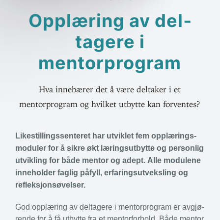
Opp­læring av del­
tagere i
mentorprogram
Hva innebærer det å være deltaker i et
mentorprogram og hvilket utbytte kan forventes?
Like­stil­lings­sen­teret har utviklet fem opp­læ­rings­
mo­duler for å sikre økt lærings­ut­bytte og per­sonlig
utvikling for både mentor og adept. Alle modulene
inne­holder faglig påfyll, erfa­rings­ut­veksling og
refleksjonsøvelser.
God opp­læring av del­tagere i mentor­program er avgjø­
rende for å få utbytte fra et mentor­forhold. Både mentor