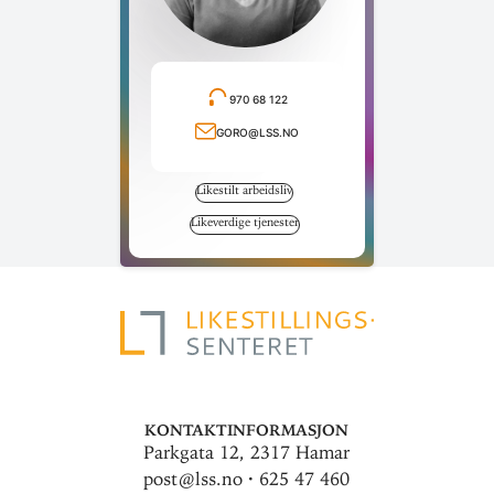
970 68 122
Ring telefonnummer
goro@lss.no
Send e-post
Likestilt arbeidsliv
Likeverdige tjenester
Kontaktinformasjon
Parkgata 12, 2317 Hamar
post@lss.no · 625 47 460