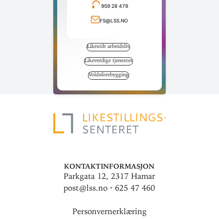
959 28 479
Ring telefonnummer
fs@lss.no
Send e-post
Likestilt arbeidsliv
Likeverdige tjenester
Voldsforebygging
Kontaktinformasjon
Parkgata 12, 2317 Hamar
post@lss.no · 625 47 460
Personvernerklæring