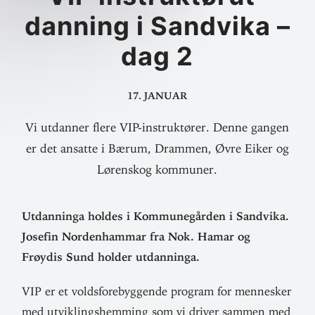
danning i Sandvika –
dag 2
17. januar
Vi utdanner flere VIP-instruktører. Denne gangen
er det ansatte i Bærum, Drammen, Øvre Eiker og
Lørenskog kommuner.
Utdan­ninga holdes i Kom­mune­gården i Sandvika.
Josefin Nord­en­hammar fra Nok. Hamar og
Frøydis Sund holder utdanninga.
VIP er et volds­fore­byg­gende program for men­nesker
med utvik­lings­hemming som vi driver sammen med