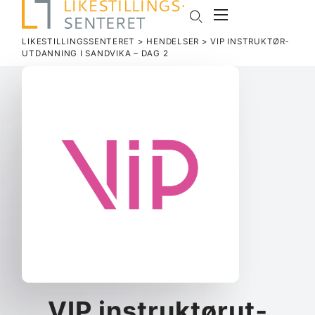
LIKESTILLINGSSENTERET
>
HENDELSER
>
VIP INSTRUK­TØR­
UT­DANNING I SANDVIKA – DAG 2
VIP instruk­tør­ut­