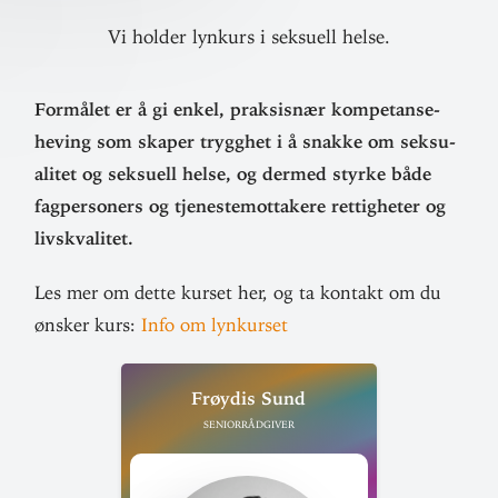
Vi holder lynkurs i seksuell helse.
For­målet er å gi enkel, prak­sisnær kom­pe­tanse­
heving som skaper trygghet i å snakke om sek­su­
alitet og sek­suell helse, og dermed styrke både
fag­per­soners og tje­neste­mot­takere ret­tig­heter og
livskvalitet.
Les mer om dette kurset her, og ta kontakt om du
ønsker kurs:
Info om lynkurset
Frøydis Sund
Seniorrådgiver