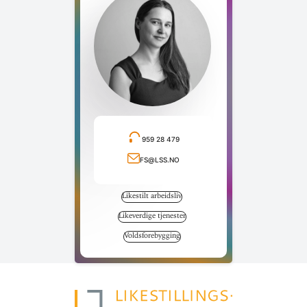
959 28 479
Ring telefonnummer
fs@lss.no
Send e-post
Likestilt arbeidsliv
Likeverdige tjenester
Voldsforebygging