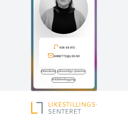
406 48 915
Ring telefonnummer
annette@lss.no
Send e-post
Demokrati
Likeverdige tjenester
Voldsforebygging