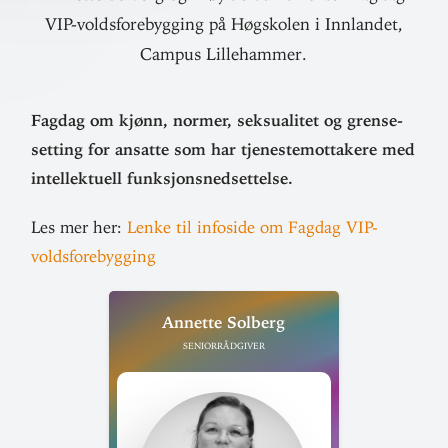
VIP-voldsforebygging på Høgskolen i Innlandet,
Campus Lillehammer.
Fagdag om kjønn, normer, sek­su­alitet og grense­
setting for ansatte som har tje­neste­mot­takere med
intel­lek­tuell funksjonsnedsettelse.
Les mer her:
Lenke til infoside om Fagdag VIP-
voldsforebygging
Annette Solberg
Seniorrådgiver