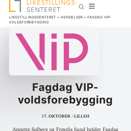
LIKESTILLINGSSENTERET
>
HENDELSER
>
FAGDAG VIP-
VOLDSFOREBYGGING
Fagdag VIP-
voldsforebygging
17. oktober
·
Lilleh
Annette Solberg og Frøydis Sund holder Fagdag