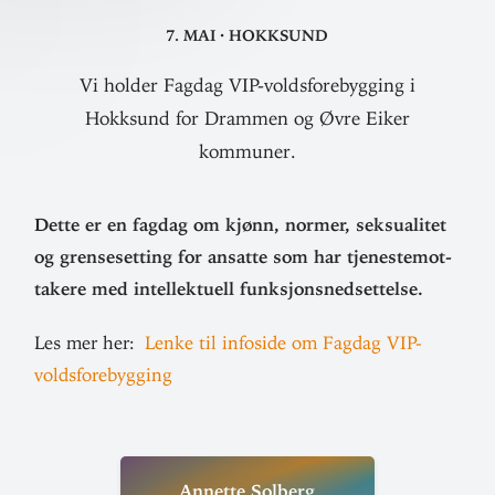
7. mai
·
Hokksund
Vi holder Fagdag VIP-voldsforebygging i
Hokksund for Drammen og Øvre Eiker
kommuner.
Dette er en fagdag om kjønn, normer, sek­su­alitet
og grense­setting for ansatte som har tje­neste­mot­
takere med intel­lek­tuell funksjonsnedsettelse.
Les mer her:
Lenke til infoside om Fagdag VIP-
voldsforebygging
Annette Solberg