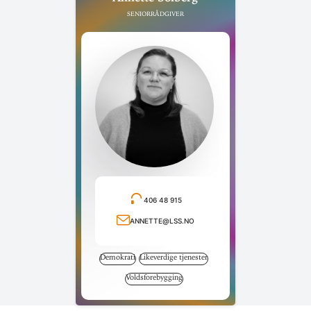
Seniorrådgiver
406 48 915
Ring telefonnummer
annette@lss.no
Send e-post
Demokrati
Likeverdige tjenester
Voldsforebygging