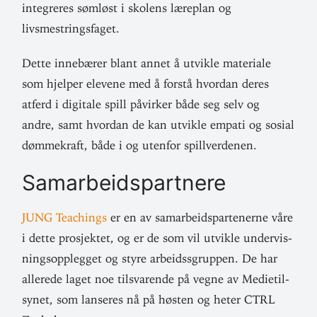
inte­greres sømløst i skolens læreplan og
livsmestringsfaget.
Dette inne­bærer blant annet å utvikle mate­riale
som hjelper elevene med å forstå hvordan deres
atferd i digitale spill påvirker både seg selv og
andre, samt hvordan de kan utvikle empati og sosial
døm­me­kraft, både i og utenfor spillverdenen.
Sam­ar­beids­partnere
JUNG Teachings
er en av sam­ar­beids­par­te­nerne våre
i dette pro­sjektet, og er de som vil utvikle under­vis­
ningsopp­legget og styre arbeidss­gruppen. De har
allerede laget noe til­sva­rende på vegne av Medie­til­
synet, som lan­seres nå på høsten og heter CTRL