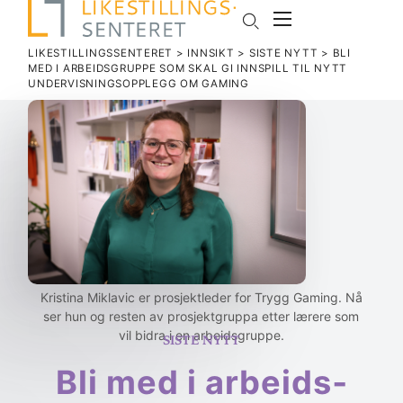
LIKESTILLINGSSENTERET
>
INNSIKT
>
SISTE NYTT
>
BLI
MED I ARBEIDS­GRUPPE SOM SKAL GI INN­SPILL TIL NYTT
UNDER­VIS­NINGSOPPLEGG OM GAMING
Kristina Miklavic er prosjektleder for Trygg Gaming. Nå
ser hun og resten av prosjektgruppa etter lærere som
Siste nytt
vil bidra i en arbeidsgruppe.
Bli med i arbeids­