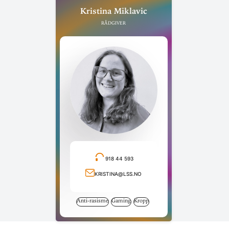
Kristina Miklavic
Rådgiver
918 44 593
Ring telefonnummer
kristina@lss.no
Send e-post
Anti-rasisme
Gaming
Kropp