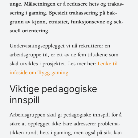
unge. Mål­set­ningen er å redusere hets og tra­kas­
sering i gaming. Spe­sielt tra­kas­sering på bak­
grunn av kjønn, etni­sitet, funk­sjonsevne og sek­
suell orientering.
Under­vis­ningsopp­legget vi nå rekrut­terer en
arbeids­gruppe til, er ett av de fem til­takene som
skal utvikles i pro­sjektet. Les mer her:
Lenke til
infoside om Trygg gaming
Viktige peda­go­giske
innspill
Arbeids­gruppen skal gi peda­go­giske inn­spill for å
sikre at opp­legget ikke bare adres­serer pro­ble­ma­
tikken rundt hets i gaming, men også på sikt kan