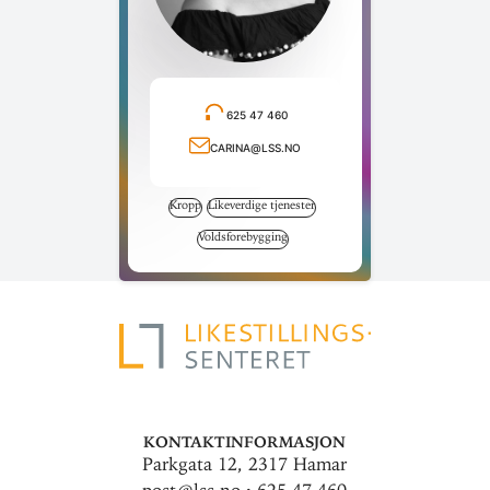
625 47 460
Ring telefonnummer
carina@lss.no
Send e-post
Kropp
Likeverdige tjenester
Voldsforebygging
Kontaktinformasjon
Parkgata 12, 2317 Hamar