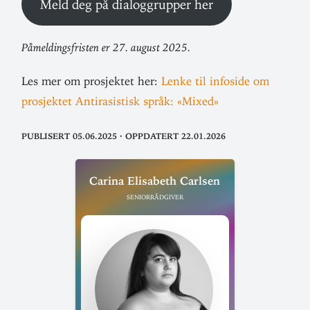
Meld deg på dia­log­grupper her
Påmel­dings­fristen er 27. august 2025.
Les mer om pro­sjektet her:
Lenke til infoside om
pro­sjektet Anti­ra­sistisk språk: «Mixed»
Publisert 05.06.2025
·
Oppdatert 22.01.2026
Carina Eli­sabeth Carlsen
Seniorrådgiver