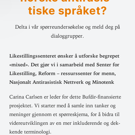
tiske språket?
Delta i vår spørreundersøkelse og meld deg på
dialoggrupper.
Like­stil­lings­sen­teret ønsker å utforske begrepet
«mixed». Det gjør vi i sam­arbeid med Senter for
Like­stilling, Reform – res­surs­senter for menn,
Nasjonalt Anti­ra­sistisk Nettverk og Minotenk
Carina Carlsen er leder for dette Bufdir-finansierte
pro­sjektet. Vi starter med å samle inn tanker og
meninger gjennom et spørre­skjema, for å bidra til
videre­ut­vik­lingen av en mer inklu­de­rende og dek­
kende terminologi.