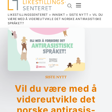
LIKESTILLINGSSENTERET
>
INNSIKT
>
SISTE NYTT
>
VIL DU
VÆRE MED Å VIDERE­UT­VIKLE DET NORSKE ANTI­RA­SIS­TISKE
SPRÅKET?
Siste nytt
Vil du være med å
videre­ut­vikle det
norske anti­ra­sis­