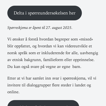
Delta i spørre­un­der­sø­kelsen her
Spørre­skjema er åpent til 27. august 2025.
Vi ønsker å forstå hvordan begreper som «mixed»
blir opp­fattet, og hvordan vi kan videre­ut­vikle et
norsk språk som er inklu­de­rende for alle, uav­hengig
av etnisk bak­grunn, fami­lieform eller opp­rin­nelse.
Du kan også svare på vegne av egne barn.
Etter at vi har samlet inn svar i spørre­skjema, vil vi
invitere til dia­log­grupper flere steder i landet og
online.