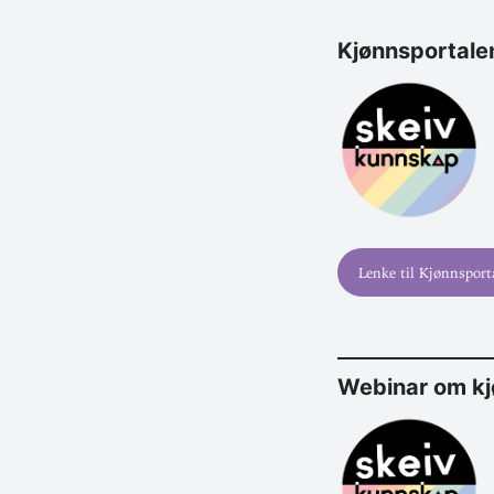
Kjønns­por­tal
Lenke til Kjønnsport
Webinar om kjø