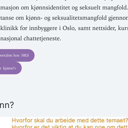
masjon om kjønns­iden­titet og sek­suelt mangfold
tanse om kjønn- og sek­su­ali­tets­mangfold gjennom 
klinikk for inn­byggere i Oslo, samt nett­sider, k
nasjonal chattetjeneste.
­por­talen hos HKS
er kjønn?»
ønn?
Hvorfor skal du arbeide med dette temaet?
Hvorfor er det viktig at du kan noe om det