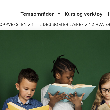
Tema­om­råder
Kurs og verktøy
I OPPVEKSTEN
>
1. TIL DEG SOM ER LÆRER
>
1.2 HVA E