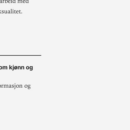
l arbeid med
ksualitet.
l om kjønn og
for­masjon og