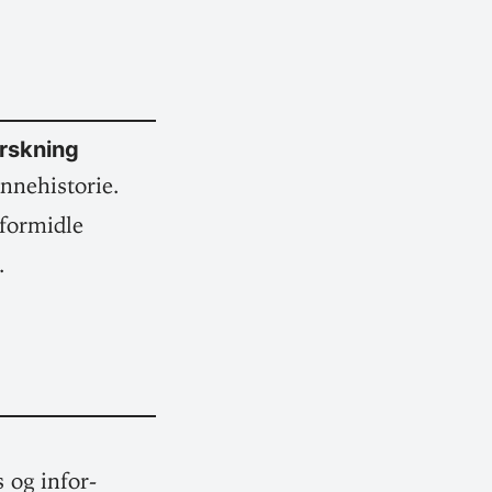
orskning
ne­his­torie.
for­midle
.
s og infor­