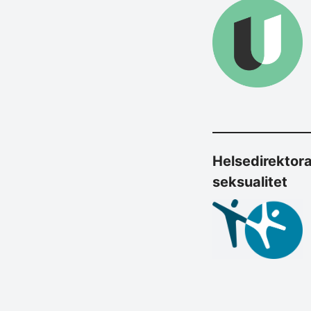
Helse­di­rek­to
seksualitet