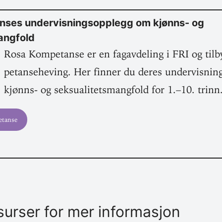
nses under­vis­ningsopplegg om kjønns- og
angfold
Rosa Kom­pe­tanse er en fag­av­deling i FRI og til
pe­tanse­heving. Her finner du deres under­vis­ni
kjønns- og sek­su­ali­tets­mangfold for 1.–10. trinn
etanse
­surser for mer informasjon