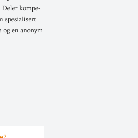
. Deler kom­pe­
spe­sia­lisert
urs og en anonym
te?