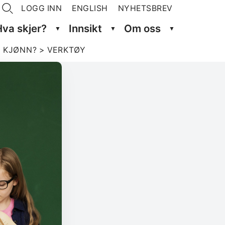
LOGG INN
ENGLISH
NYHETSBREV
Hva skjer?
Innsikt
Om oss
R KJØNN?
>
VERKTØY