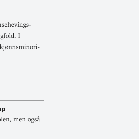
e­he­vings­
gfold. I
jønns­mi­no­ri­
.
ap
kolen, men også