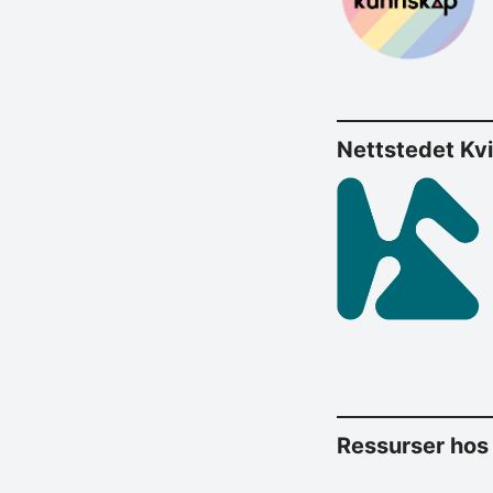
Nett­stedet Kv
Res­surser hos 