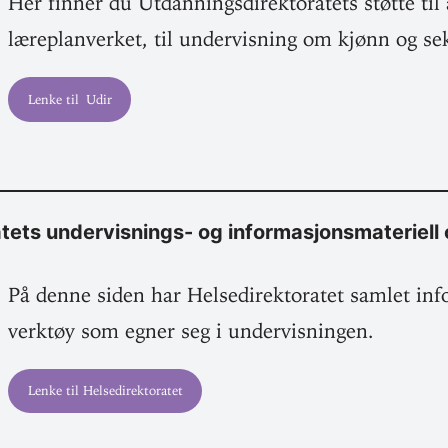
Her finner du Utdan­nings­di­rek­to­ratets støtte ti
lære­plan­verket, til under­visning om kjønn og se
Lenke til Udir
­ratets undervisnings- og infor­ma­sjons­ma­te­riel
På denne siden har Helse­di­rek­to­ratet samlet in
verktøy som egner seg i undervisningen.
Lenke til Helsedirektoratet