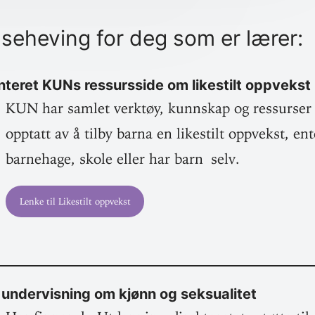
se­heving for deg som er lærer:
sen­teret KUNs res­sursside om like­stilt oppvekst
KUN har samlet verktøy, kunnskap og res­surser
opptatt av å tilby barna en like­stilt opp­vekst, en
barnehage, skole eller har barn selv.
Lenke til Like­stilt oppvekst
l under­visning om kjønn og seksualitet