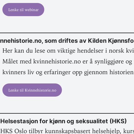
Lenke til webinar
innehistorie.no, som driftes av Kilden Kjønnsf
Her kan du lese om viktige hen­delser i norsk kvin
Målet med kvinnehistorie.no er å syn­lig­gjøre og 
kvinners liv og erfa­ringer opp gjennom historien
Lenke til Kvinnehistorie.no
Helse­stasjon for kjønn og sek­su­alitet (HKS)
HKS Oslo tilbyr kunn­skaps­basert helse­hjelp, kur