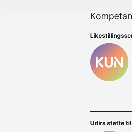
Kom­pe­tan
Like­stil­lings­
Udirs støtte ti