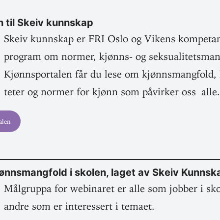
en til Skeiv kunnskap
Skeiv kunnskap er FRI Oslo og Vikens kom­pe­tans
program om normer, kjønns- og sek­su­ali­tets­man
Kjønns­por­talen får du lese om kjønns­mangfold, k
teter og normer for kjønn som påvirker oss alle
alen
nns­mangfold i skolen, laget av Skeiv Kunnsk
Mål­gruppa for webi­naret er alle som jobber i s
andre som er inter­essert i temaet.