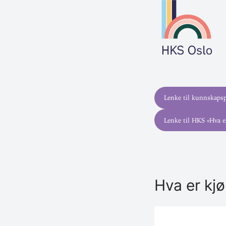
Lenke til kunn­skaps
Lenke til HKS «Hva 
Hva er kj