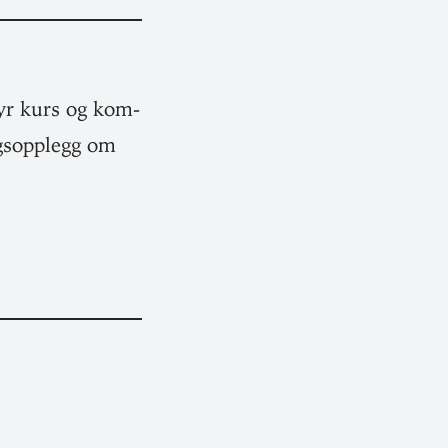
byr kurs og kom­
ngsopplegg om
.