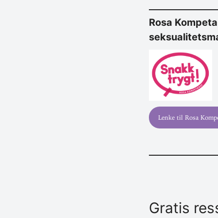
Rosa Kom­pe­ta
seksualitetsm
Lenke til Rosa Komp
Gratis res