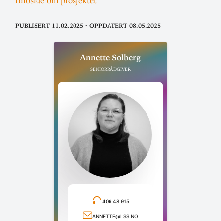
Infoside om prosjektet
Publisert 11.02.2025
·
Oppdatert 08.05.2025
Annette Solberg
Seniorrådgiver
406 48 915
Ring telefonnummer
annette@lss.no
Send e-post