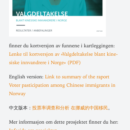
finner du kort­versjon av funnene i kart­leg­gingen:
Lenke til kort­versjon av «Valg­del­ta­kelse blant kine­
siske inn­vandrere i Norge» (PDF)
English version:
Link to summary of the raport
Voter pas­ti­ci­pation among Chinese immi­grants in
Norway
中文版本：
投票率调查和分析 在挪威的中国移民
。
Mer infor­masjon om dette pro­sjektet finner du her: