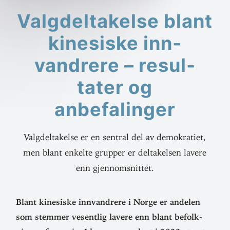
Valg­del­ta­kelse blant
kine­siske inn­
vandrere – resul­
tater og
anbefalinger
Valgdeltakelse er en sentral del av demokratiet,
men blant enkelte grupper er deltakelsen lavere
enn gjennomsnittet.
Blant kine­siske inn­vandrere i Norge er andelen
som stemmer vesentlig lavere enn blant befolk­