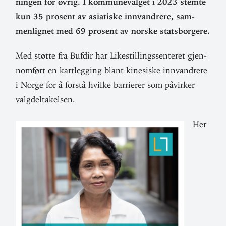
ningen for øvrig. I kom­mune­valget i 2023 stemte
kun 35 prosent av asia­tiske inn­vandrere, sam­
men­lignet med 69 prosent av norske statsborgere.
Med støtte fra Bufdir har Like­stil­lings­sen­teret gjen­
nomført en kart­legging blant kine­siske inn­vandrere
i Norge for å forstå hvilke bar­rierer som påvirker
valgdeltakelsen.
Her