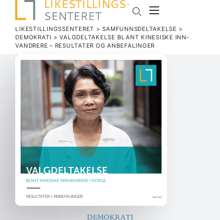
LIKESTILLINGSSENTERET
>
SAMFUNNSDELTAKELSE
>
DEMOKRATI
>
VALG­DEL­TA­KELSE BLANT KINE­SISKE INN­
VANDRERE – RESUL­TATER OG ANBEFALINGER
Demokrati