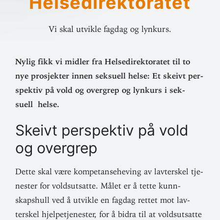
Helsedirektoratet
Vi skal utvikle fagdag og lynkurs.
Nylig fikk vi midler fra Helse­di­rek­to­ratet til to
nye pro­sjekter innen sek­suell helse: Et skeivt per­
spektiv på vold og overgrep og lynkurs i sek­
suell helse.
Skeivt per­spektiv på vold
og overgrep
Dette skal være kom­pe­tanse­heving av lav­terskel tje­
nester for volds­ut­satte. Målet er å tette kunn­
skapshull ved å utvikle en fagdag rettet mot lav­
terskel hjelpe­tje­nester, for å bidra til at volds­ut­satte