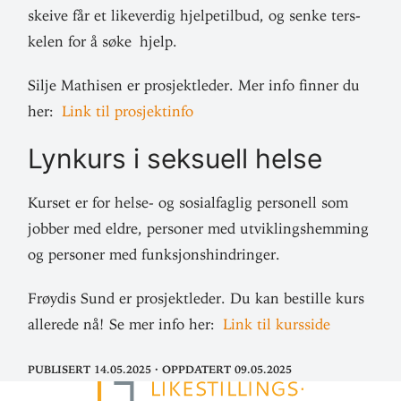
skeive får et like­verdig hjelpe­tilbud, og senke ters­
kelen for å søke hjelp.
Silje Mathisen er pro­sjekt­leder. Mer info finner du
her:
Link til prosjektinfo
Lynkurs i sek­suell helse
Kurset er for helse- og sosial­faglig per­sonell som
jobber med eldre, per­soner med utvik­lings­hemming
og per­soner med funksjonshindringer.
Frøydis Sund er pro­sjekt­leder. Du kan bestille kurs
allerede nå! Se mer info her:
Link til kursside
Publisert 14.05.2025
·
Oppdatert 09.05.2025