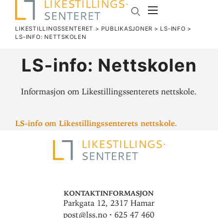
LIKESTILLINGSSENTERET
>
PUBLIKASJONER
>
LS-INFO
>
LS-INFO: NETT­SKOLEN
LS-info: Nett­skolen
Informasjon om Likestillingssenterets nettskole.
LS-info om Like­stil­lings­sen­terets nettskole.
Kontaktinformasjon
Parkgata 12, 2317 Hamar
post@lss.no · 625 47 460