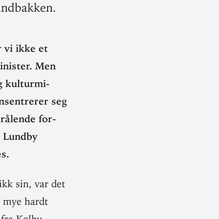
sundbakken.
 vi ikke et
i­nister. Men
 kul­tur­mi­
­sen­trerer seg
rå­lende for­
n Lundby
s.
kk sin, var det
d mye hardt
 fra Kolbu