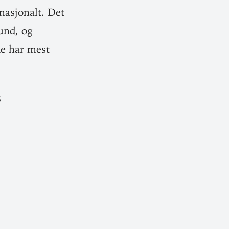
na­sjonalt. Det
und, og
de har mest
8