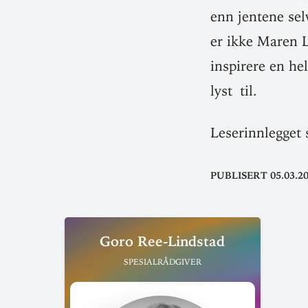
enn jentene selv
er ikke Maren 
inspirere en he
lyst til.
Leser­inn­legget
Publisert 05.03.2
Goro Ree-Lindstad
Spesialrådgiver