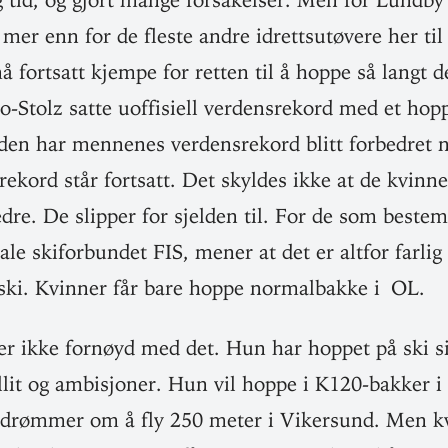
mer enn for de fleste andre idretts­ut­øvere her ti
 fortsatt kjempe for retten til å hoppe så langt d
-Stolz satte uof­fi­siell ver­dens­rekord med et ho
en har men­nenes ver­dens­rekord blitt for­bedret 
rekord står fortsatt. Det skyldes ikke at de kvin­n
bedre. De slipper for sjelden til. For de som best
nale ski­for­bundet FIS, mener at det er altfor farlig
ski. Kvinner får bare hoppe nor­mal­bakke i OL.
r ikke fornøyd med det. Hun har hoppet på ski si
tillit og ambi­sjoner. Hun vil hoppe i K120-bakker i
 drømmer om å fly 250 meter i Vikersund. Men kv