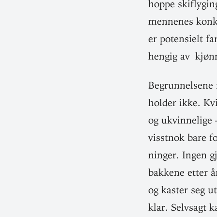
hoppe ski­fly­gi
men­nenes kon­k
er poten­sielt fa
hengig av kjøn
Begrun­nelsene 
holder ikke. Kvi
og ukvin­nelige 
visstnok bare f
ninger. Ingen gj
bakkene etter 
og kaster seg ut
klar. Selvsagt 