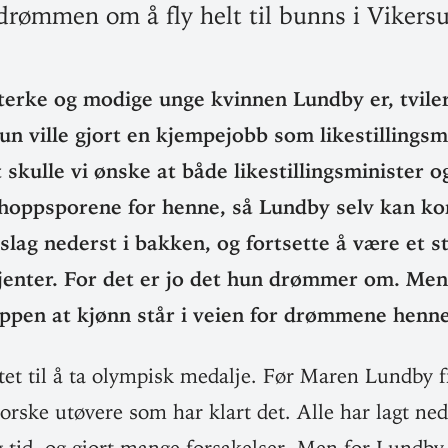
 drømmen om å fly helt til bunns i Viker
sterke og modige unge kvinnen Lundby er, tviler
n ville gjort en kjempejobb som like­stil­lings­m
skulle vi ønske at både like­stil­lings­mi­nister og
 hopp­sporene for henne, så Lundby selv kan kon
lag nederst i bakken, og fort­sette å være et st
 jenter. For det er jo det hun drømmer om. Me
ppen at kjønn står i veien for drømmene henne
stet til å ta olympisk medalje. Før Maren Lundby fi
orske utøvere som har klart det. Alle har lagt ne
g tid, og gjort mange for­sa­kelser. Men for Lundby