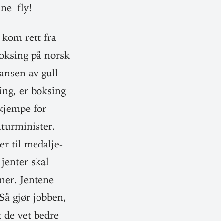
ne fly!
, kom rett fra
­boksing på norsk
ansen av gull­
ing, er boksing
 kjempe for
ur­mi­nister.
er til medal­je­
 jenter skal
mer. Jentene
 Så gjør jobben,
t de vet bedre