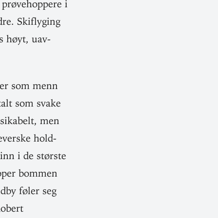
e prøve­hoppere i
e. Ski­flyging
es høyt, uav­
lser som menn
mtalt som svake
si­kabelt, men
­verske hold­
 inn i de største
lipper bommen
ndby føler seg
Robert