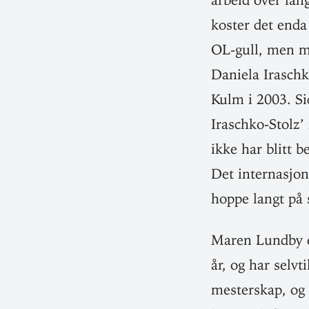
koster det enda 
OL-gull, men må
Daniela Iraschko
Kulm i 2003. Sid
Iraschko-Stolz’ 
ikke har blitt 
Det inter­na­sjo
hoppe langt på 
Maren Lundby e
år, og har selv­
mes­terskap, og