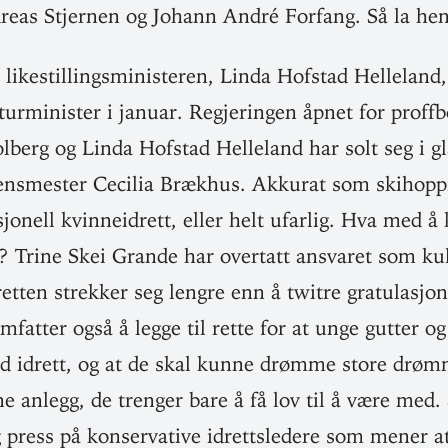
reas Stjernen og Johann André Forfang. Så la hen
ike­stil­lings­mi­nis­teren, Linda Hofstad Helleland
ur­mi­nister i januar. Regje­ringen åpnet for proff
olberg og Linda Hofstad Helleland har solt seg i gl
­dens­mester Cecilia Brækhus. Akkurat som ski­hopp
­sjonell kvinne­idrett, eller helt ufarlig. Hva med å
? Trine Skei Grande har overtatt ansvaret som kul­t
etten strekker seg lengre enn å twitre gra­tu­la­sjon
mfatter også å legge til rette for at unge gutter og
d idrett, og at de skal kunne drømme store drøm
e anlegg, de trenger bare å få lov til å være med.
g press på kon­ser­vative idretts­ledere som mener a