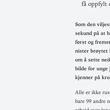
få oppfylt
Som den vilje­
sekund på at hu
først og fremst 
nister brøytet
om å sette neds
bilde for unge
kjenner på kro
Alle er ikke ru
bare 99 andre n
arbeid over lan