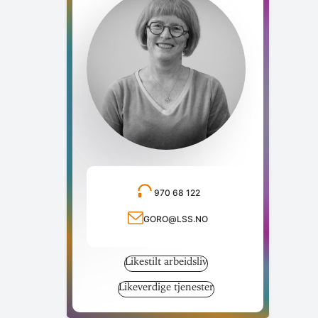
970 68 122
Ring telefonnummer
goro@lss.no
Send e-post
Likestilt arbeidsliv
Likeverdige tjenester