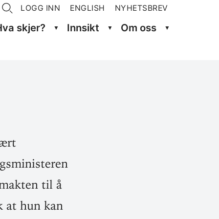
LOGG INN
ENGLISH
NYHETSBREV
Hva skjer?
Innsikt
Om oss
ært
ingsministeren
makten til å
ik at hun kan