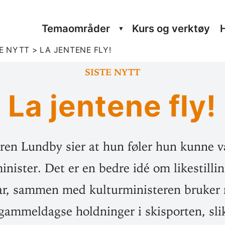
Tema­om­råder
Kurs og verktøy
E NYTT
>
LA JENTENE FLY!
Siste nytt
La jentene fly!
ren Lundby sier at hun føler hun kunne v
minister. Det er en bedre idé om likestill
har, sammen med kulturministeren bruker 
t gammeldagse holdninger i skisporten, sl