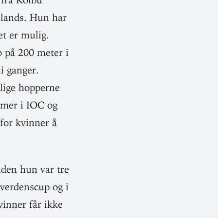
l lands. Hun har
et er mulig.
pp på 200 meter i
ni ganger.
elige hop­perne
emmer i IOC og
 for kvinner å
den hun var tre
 ver­denscup og i
inner får ikke