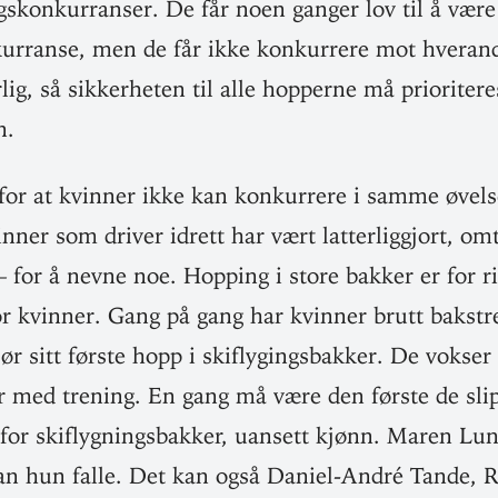
ngs­kon­kur­ranser. De får noen ganger lov til å vær
ur­ranse, men de får ikke kon­kurrere mot hver­andr
rlig, så sik­ker­heten til alle hop­perne må prio­ri­ter
n.
for at kvinner ikke kan kon­kurrere i samme øve
nner som driver idrett har vært lat­ter­lig­gjort, o
– for å nevne noe. Hopping i store bakker er for ri
or kvinner. Gang på gang har kvinner brutt bak­stre
ør sitt første hopp i ski­fly­gings­bakker. De vokser
år med trening. En gang må være den første de s
for ski­flyg­nings­bakker, uansett kjønn. Maren Lu
kan hun falle. Det kan også Daniel-André Tande, 