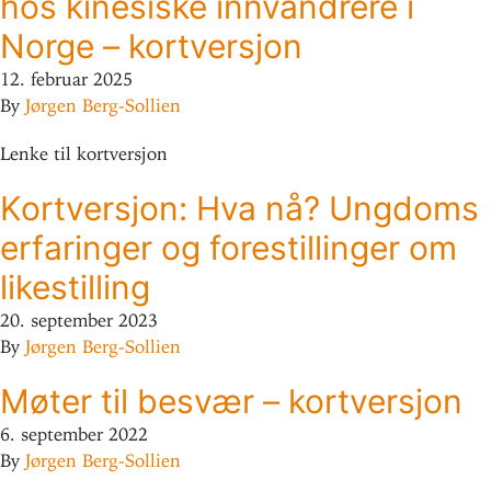
hos kine­siske inn­vandrere i
Norge – kortversjon
12. februar 2025
By
Jørgen Berg-Sollien
Lenke til kortversjon
Kort­versjon: Hva nå? Ungdoms
erfa­ringer og fore­stil­linger om
likestilling
20. september 2023
By
Jørgen Berg-Sollien
Møter til besvær – kortversjon
6. september 2022
By
Jørgen Berg-Sollien