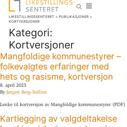
LIKESTILLINGSSENTERET
>
PUBLIKASJONER
>
KORTVERSJONER
Kategori:
Kortversjoner
Mang­foldige kom­mune­styrer –
folke­valgtes erfa­ringer med
hets og rasisme, kortversjon
8. april 2025
By
Jørgen Berg-Sollien
Lenke til kort­versjon av Mang­foldige kom­mune­styrer (PDF)
Kart­legging av valg­del­ta­kelse