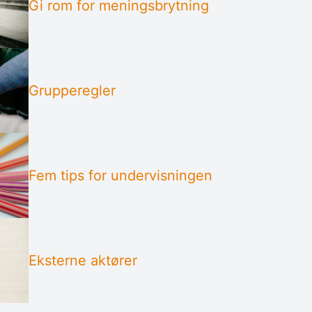
Gi rom for meningsbrytning
Grup­pe­regler
Fem tips for undervisningen
Eks­terne aktører