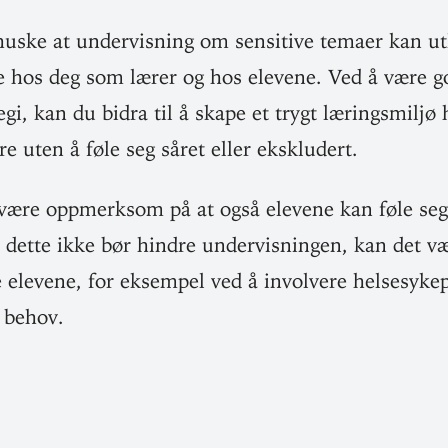
 huske at under­visning om sen­sitive temaer kan ut
de hos deg som lærer og hos elevene. Ved å være go
egi, kan du bidra til å skape et trygt lærings­miljø
re uten å føle seg såret eller ekskludert.
u være opp­merksom på at også elevene kan føle seg
 dette ikke bør hindre under­vis­ningen, kan det v
e elevene, for eksempel ved å involvere helse­syke­p
d behov.