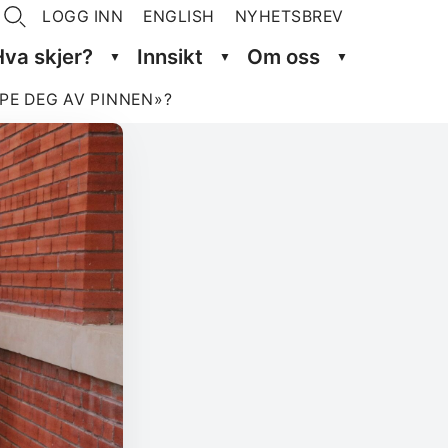
LOGG INN
ENGLISH
NYHETSBREV
Hva skjer?
Innsikt
Om oss
PE DEG AV PINNEN»?