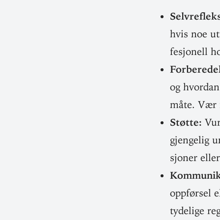
Selv­re­fle
hvis noe ut
fe­sjonell 
For­be­re­d
og hvordan 
måte. Vær f
Støtte:
Vurd
gjen­gelig 
sjoner elle
Kom­mu­ni­
opp­førsel 
tydelige reg