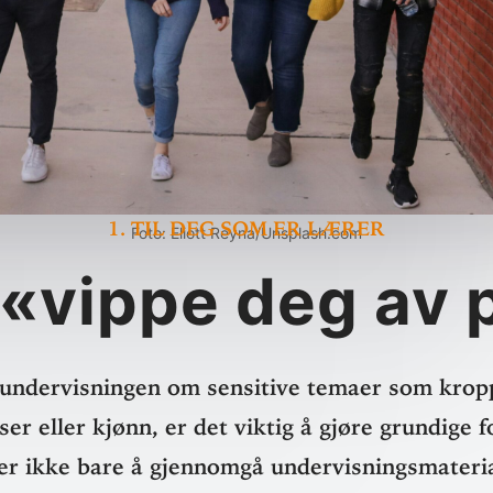
1. Til deg som er lærer
Foto: Eliott Reyna/Unsplash.com
 «vippe deg av 
under­vis­ningen om sen­sitive temaer som kropp, 
elser eller kjønn, er det viktig å gjøre grundige fo
r ikke bare å gjen­nomgå under­vis­nings­ma­te­r