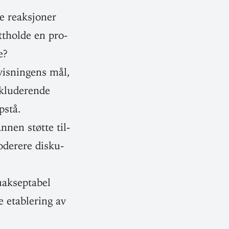
 reak­sjoner
tt­holde en pro­
e?
vis­ningens mål,
lu­de­rende
pstå.
nnen støtte til­
oderere dis­ku­
k­sep­tabel
 etab­lering av