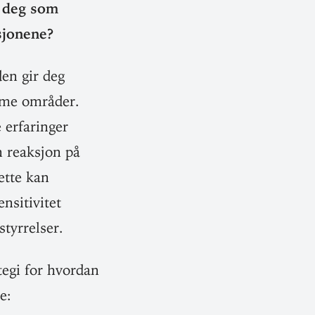
r deg som
usjonene?
den gir deg
somme områder.
erfa­ringer
n reaksjon på
Dette kan
­si­ti­vitet
styrrelser.
tegi for hvordan
e: