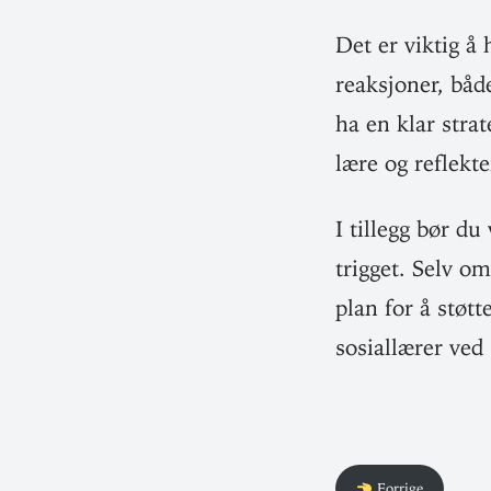
Det er viktig å
reak­sjoner, bå
ha en klar strat
lære og reflekte
I tillegg bør d
trigget. Selv om
plan for å støtt
sosial­lærer ve
Forrige