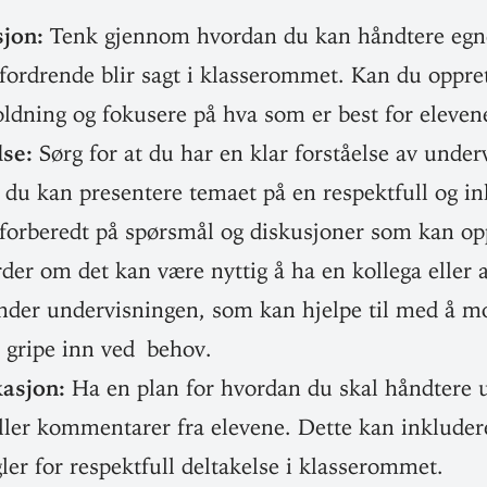
ksjon:
Tenk gjennom hvordan du kan håndtere egne
ford­rende blir sagt i klasse­rommet. Kan du opp­re
holdning og fokusere på hva som er best for eleven
else:
Sørg for at du har en klar for­ståelse av under­
du kan pre­sentere temaet på en respektfull og ink
or­beredt på spørsmål og dis­ku­sjoner som kan op
er om det kan være nyttig å ha en kollega eller a
under under­vis­ningen, som kan hjelpe til med å m
r gripe inn ved behov.
kasjon:
Ha en plan for hvordan du skal håndtere ua
eller kom­men­tarer fra elevene. Dette kan inkludere
ler for respektfull del­ta­kelse i klasserommet.