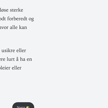
løse sterke
dt for­beredt og
 hvor alle kan
 usikre eller
ære lurt å ha en
leier eller
Neste