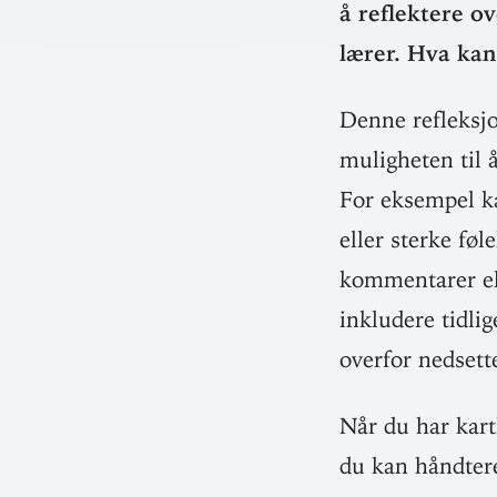
å reflektere o
lærer. Hva kan
Denne reflek­sjo
mulig­heten til 
For eksempel ka
eller sterke fø
kom­men­tarer el
inkludere tid­lige
overfor ned­set­
Når du har kartl
du kan håndtere