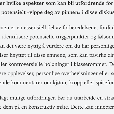
ver hvilke aspekter som kan bli utford­rende fo
 poten­sielt «vippe deg av pinnen» i disse disk
nen er en essen­siell del av for­be­re­delsene, fordi 
å iden­ti­fisere poten­sielle trig­ger­punkter og føl­
n det være nyttig å vurdere om du har per­sonlige 
lelser knyttet til disse emnene, som kan påvirke di
ler kon­tro­ver­sielle hold­ninger i klasse­rommet. 
re opp­le­velser, per­sonlige over­be­vis­ninger eller sen
tende kom­men­tarer om kjønn, kropp eller spisefor
agt mulige utford­ringer, bør du utar­beide en stra
 dem på en kon­struktiv måte. Dette kan innebær