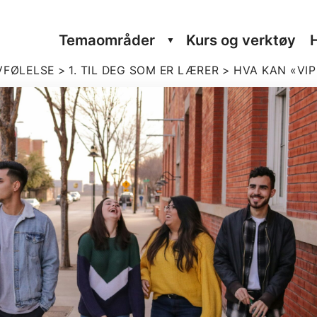
Tema­om­råder
Kurs og verktøy
VFØLELSE
>
1. TIL DEG SOM ER LÆRER
>
HVA KAN «VIP