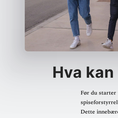
Hva kan
Før du starter 
spise­for­styr­r
Dette inne­bære