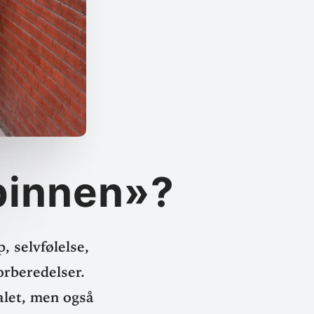
pinnen»?
selv­fø­lelse,
r­be­re­delser.
ialet, men også