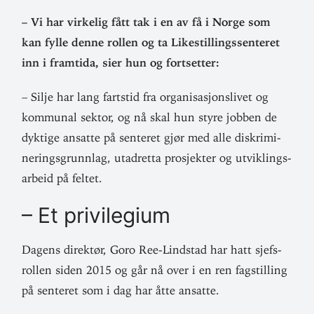
– Vi har vir­kelig fått tak i en av få i Norge som
kan fylle denne rollen og ta Like­stil­lings­sen­teret
inn i framtida, sier hun og fortsetter:
– Silje har lang fartstid fra orga­ni­sa­sjons­livet og
kom­munal sektor, og nå skal hun styre jobben de
dyktige ansatte på sen­teret gjør med alle dis­kri­mi­
ne­rings­grunnlag, utad­retta pro­sjekter og utvik­lings­
arbeid på feltet.
– Et privilegium
Dagens direktør, Goro Ree-Lindstad har hatt sjefs­
rollen siden 2015 og går nå over i en ren fag­stilling
på sen­teret som i dag har åtte ansatte.