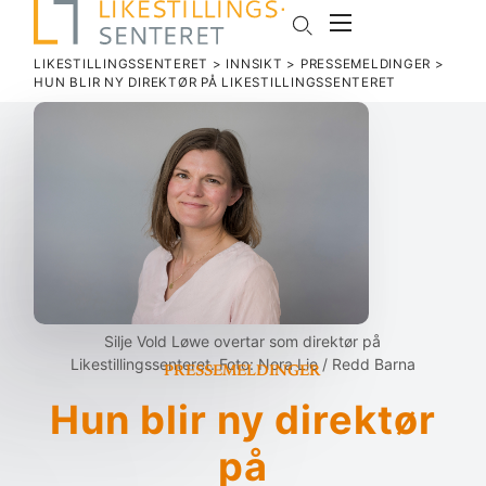
LIKESTILLINGSSENTERET
>
INNSIKT
>
PRESSEMELDINGER
>
HUN BLIR NY DIREKTØR PÅ LIKESTILLINGSSENTERET
Silje Vold Løwe overtar som direktør på
Pressemeldinger
Likestillingssenteret. Foto: Nora Lie / Redd Barna
Hun blir ny direktør
på