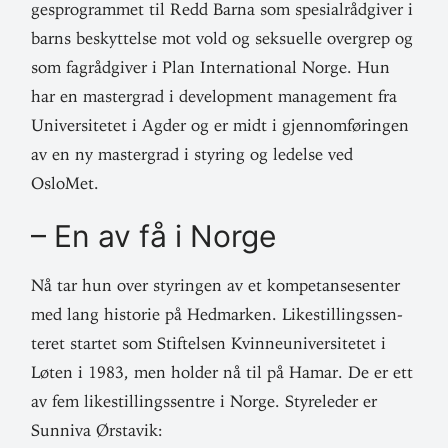
ges­pro­grammet til Redd Barna som spe­sial­råd­giver i
barns beskyt­telse mot vold og sek­suelle overgrep og
som fag­råd­giver i Plan Inter­na­tional Norge. Hun
har en mas­tergrad i devel­opment mana­gement fra
Uni­ver­si­tetet i Agder og er midt i gjen­nom­fø­ringen
av en ny mas­tergrad i styring og ledelse ved
OsloMet.
– En av få i Norge
Nå tar hun over sty­ringen av et kom­pe­tanse­senter
med lang his­torie på Hed­marken. Like­stil­lings­sen­
teret startet som Stif­telsen Kvinne­uni­ver­si­tetet i
Løten i 1983, men holder nå til på Hamar. De er ett
av fem like­stil­lings­sentre i Norge. Styre­leder er
Sunniva Ørstavik: