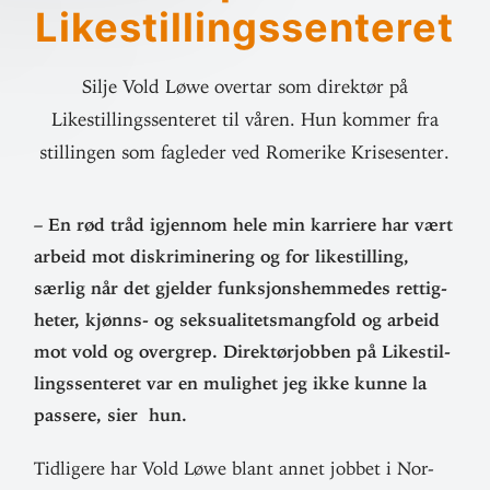
Likestillingssenteret
Silje Vold Løwe overtar som direktør på
Likestillingssenteret til våren. Hun kommer fra
stillingen som fagleder ved Romerike Krisesenter.
– En rød tråd igjennom hele min kar­riere har vært
arbeid mot dis­kri­mi­nering og for like­stilling,
særlig når det gjelder funk­sjons­hem­medes ret­tig­
heter, kjønns- og sek­su­ali­tets­mangfold og arbeid
mot vold og overgrep. Direk­tør­jobben på Like­stil­
lings­sen­teret var en mulighet jeg ikke kunne la
passere, sier hun.
Tid­ligere har Vold Løwe blant annet jobbet i Nor­