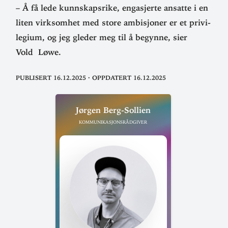
– Å få lede kunn­skapsrike, enga­sjerte ansatte i en
liten virk­somhet med store ambi­sjoner er et pri­vi­
legium, og jeg gleder meg til å begynne, sier
Vold Løwe.
Publisert 16.12.2025
·
Oppdatert 16.12.2025
Jørgen Berg-Sollien
Kommunikasjonsrådgiver