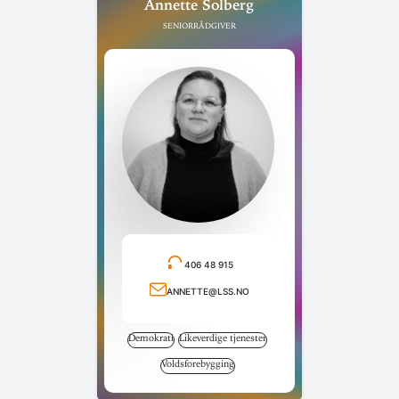
Annette Solberg
Seniorrådgiver
406 48 915
Ring telefonnummer
annette@lss.no
Send e-post
Demokrati
Likeverdige tjenester
Voldsforebygging