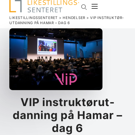
LIKESTILLINGSSENTERET
>
HENDELSER
>
VIP INSTRUK­TØR­
UT­DANNING PÅ HAMAR – DAG 6
VIP instruk­tør­ut­
danning på Hamar –
dag 6