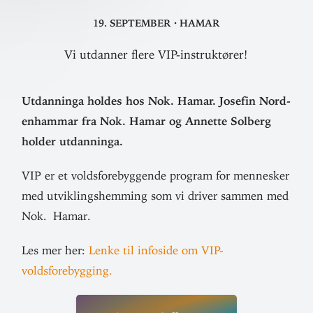
19. september
·
Hamar
Vi utdanner flere VIP-instruktører!
Utdan­ninga holdes hos Nok. Hamar. Josefin Nord­
en­hammar fra Nok. Hamar og Annette Solberg
holder utdanninga.
VIP er et volds­fore­byg­gende program for men­nesker
med utvik­lings­hemming som vi driver sammen med
Nok. Hamar.
Les mer her:
Lenke til infoside om VIP-
voldsforebygging.