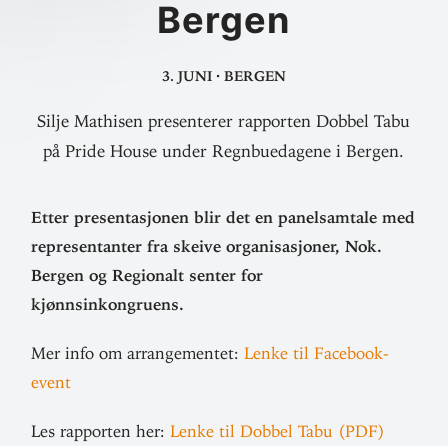
Bergen
3. juni
·
Bergen
Silje Mathisen presenterer rapporten Dobbel Tabu
på Pride House under Regnbuedagene i Bergen.
Etter pre­sen­ta­sjonen blir det en panel­samtale med
repre­sen­tanter fra skeive orga­ni­sa­sjoner, Nok.
Bergen og Regionalt senter for
kjønnsinkongruens.
Mer info om arran­ge­mentet:
Lenke til Facebook-
event
Les rap­porten her:
Lenke til Dobbel Tabu (PDF)