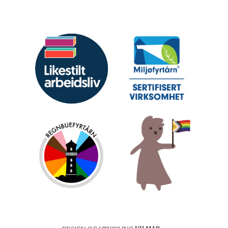
Design og utvikling:
Vilmar‿