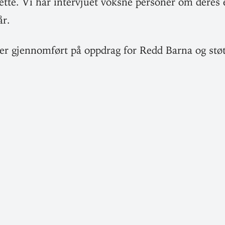
te. Vi har inter­vjuet voksne per­soner om deres er
år.
 er gjen­nomført på oppdrag for Redd Barna og støtt