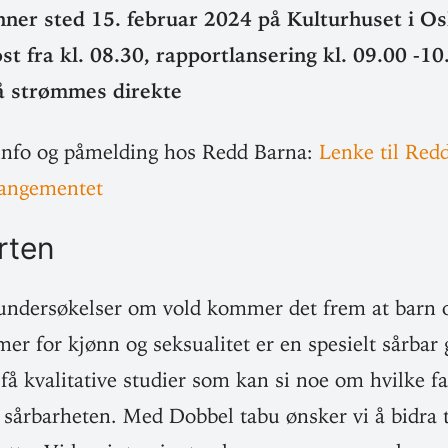
inner sted 15. februar 2024 på Kul­tur­huset i O
 fra kl. 08.30, rap­port­lan­sering kl. 09.00 ‑10
å strømmes direkte
info og påmelding hos Redd Barna:
Lenke til Red
rangementet
rten
­un­der­sø­kelser om vold kommer det frem at barn
r for kjønn og sek­su­alitet er en spe­sielt sårbar
t få kva­li­tative studier som kan si noe om hvilke f
 sår­bar­heten. Med Dobbel tabu ønsker vi å bidra 