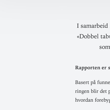
I samarbeid 
«Dobbel tabu
som
Rap­porten er s
Basert på funne
ringen blir det
hvordan fore­by