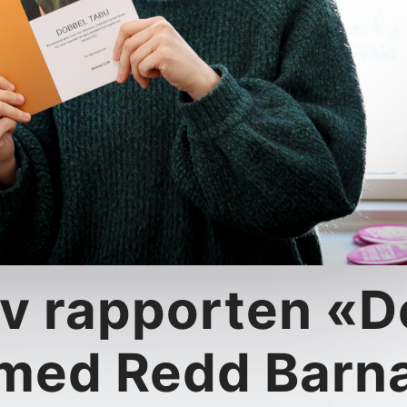
av rap­porten «
med Redd Barn