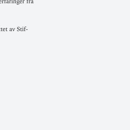
fa­ringer fra
et av Stif­