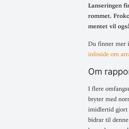
Lan­se­ringen f
rommet. Frokost
mentet vil ogs
Du finner mer 
infoside om ar
Om rap­po
I flere omfangs
bryter med norme
imid­lertid gjor
bidrar til denne