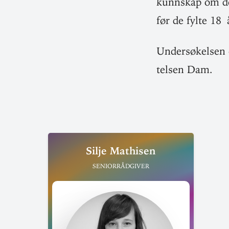
kunnskap om det
før de fylte 18 
Under­sø­kelsen
telsen Dam.
Silje Mathisen
Seniorrådgiver