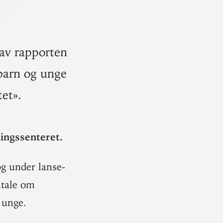
 av rapporten
 barn og unge
et».
lingssenteret.
g under lan­se­
mtale om
 unge.