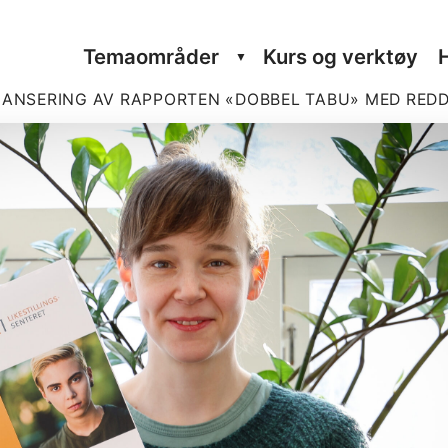
Tema­om­råder
Kurs og verktøy
LAN­SERING AV RAP­PORTEN «DOBBEL TABU» MED RED