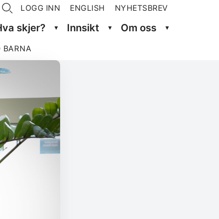
LOGG INN
ENGLISH
NYHETSBREV
Hva skjer?
Innsikt
Om oss
D BARNA