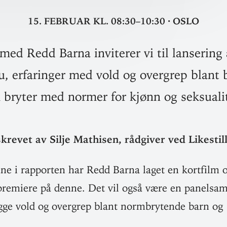
15. februar
kl. 08:30–10:30
·
Oslo
med Redd Barna inviterer vi til lansering
, erfaringer med vold og overgrep blant
 bryter med normer for kjønn og seksualit
krevet av Silje Mathisen, råd­giver ved Likestil
ne i rap­porten har Redd Barna laget en kortfilm o
 pre­miere på denne. Det vil også være en panel­sa
gge vold og overgrep blant norm­bry­tende barn og