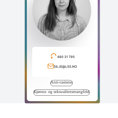
480 31 795
Ring telefonnummer
silje@lss.no
Send e-post
Anti-rasisme
Kjønns- og seksualitetsmangfold