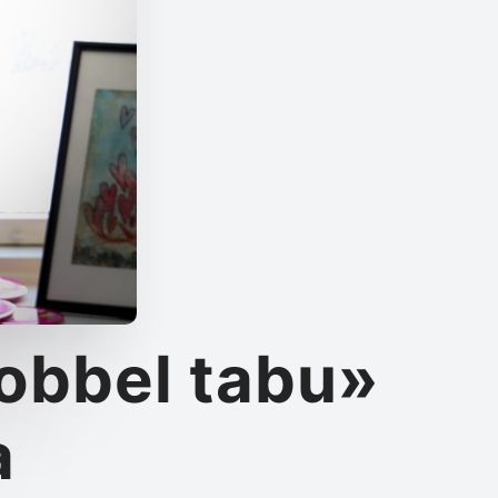
Dobbel tabu»
a