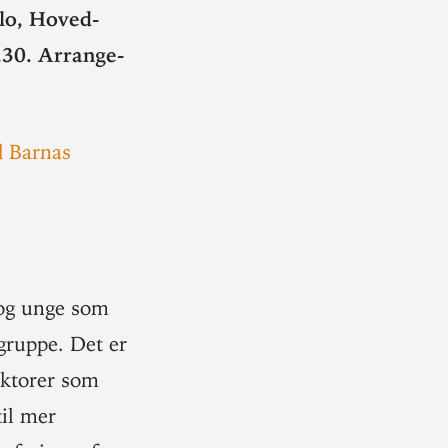
slo, Hoved­
.30. Arran­ge­
d Barnas
 og unge som
 gruppe. Det er
ak­torer som
til mer