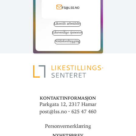
Ring telefonnummer
fs@lss.no
Send e-post
Likestilt arbeidsliv
Likeverdige tjenester
Voldsforebygging
Kontaktinformasjon
Parkgata 12, 2317 Hamar
post@lss.no · 625 47 460
Personvernerklæring
Nyhetsbrev