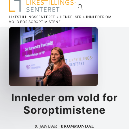
LIKESTILLINGSSENTERET
>
HENDELSER
>
INN­LEDER OM
VOLD FOR SOROPTIMISTENE
Inn­leder om vold for
Soroptimistene
9. januar
·
Brummundal