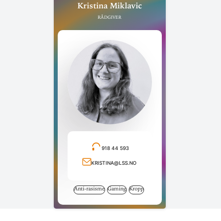
Kristina Miklavic
Rådgiver
918 44 593
Ring telefonnummer
kristina@lss.no
Send e-post
Anti-rasisme
Gaming
Kropp