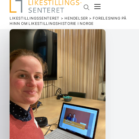
LIKESTILLINGSSENTERET
>
HENDELSER
>
FORE­LESNING PÅ
HINN OM LIKE­STIL­LINGS­HIS­TORIE I NORGE