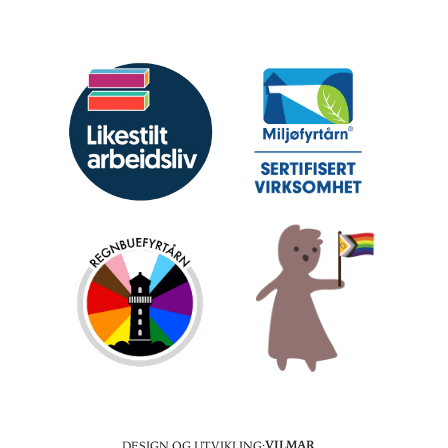
Design og utvikling:
Vilmar‿