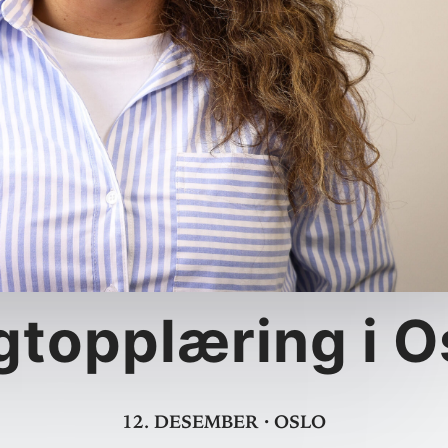
gt­opp­læring i 
12. desember
·
Oslo