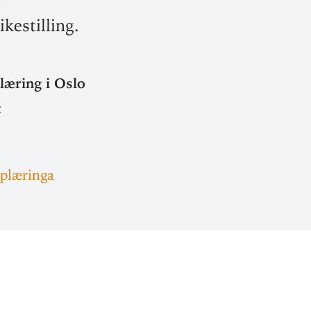
kestilling.
læring i Oslo
t
pplæringa