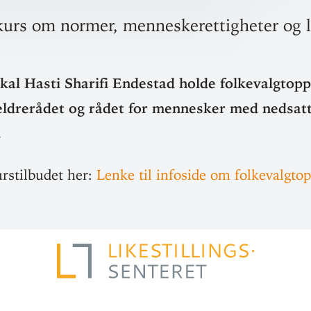
kurs om normer, menneskerettigheter og li
al Hasti Sharifi Endestad holde folke­valgt­opp­
dre­rådet og rådet for men­nesker med nedsat
.
s­til­budet her:
Lenke til infoside om folkevalgto