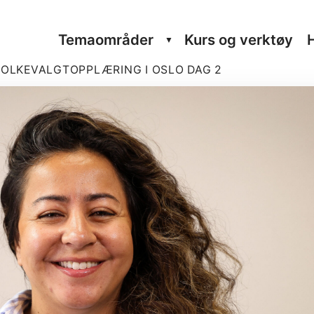
Tema­om­råder
Kurs og verktøy
FOLKE­VALGT­OPP­LÆRING I OSLO DAG 2