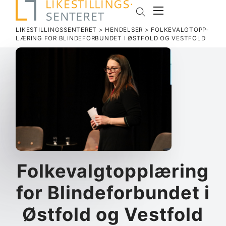
LIKESTILLINGSSENTERET
>
HENDELSER
>
FOLKE­VALGT­OPP­
LÆRING FOR BLINDE­FOR­BUNDET I ØSTFOLD OG VESTFOLD
Folke­valgt­opp­læring
for Blinde­for­bundet i
Østfold og Vestfold