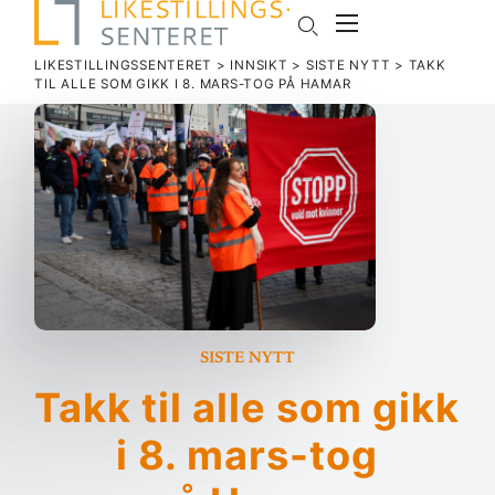
LIKESTILLINGSSENTERET
>
INNSIKT
>
SISTE NYTT
>
TAKK
TIL ALLE SOM GIKK I 8. MARS-TOG PÅ HAMAR
Siste nytt
Takk til alle som gikk
i 8. mars-tog