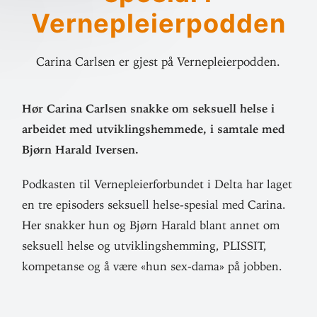
Vernepleierpodden
Carina Carlsen er gjest på Vernepleierpodden.
Hør Carina Carlsen snakke om sek­suell helse i
arbeidet med utvik­lings­hemmede, i samtale med
Bjørn Harald Iversen.
Podkasten til Verne­plei­er­for­bundet i Delta har laget
en tre epi­soders sek­suell helse-spesial med Carina.
Her snakker hun og Bjørn Harald blant annet om
sek­suell helse og utvik­lings­hemming, PLISSIT,
kom­pe­tanse og å være «hun sex-dama» på jobben.