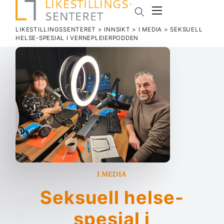
LIKESTILLINGSSENTERET
>
INNSIKT
>
I MEDIA
>
SEK­SUELL
HELSE-SPESIAL I VERNEPLEIERPODDEN
I media
Sek­suell helse-
spesial i