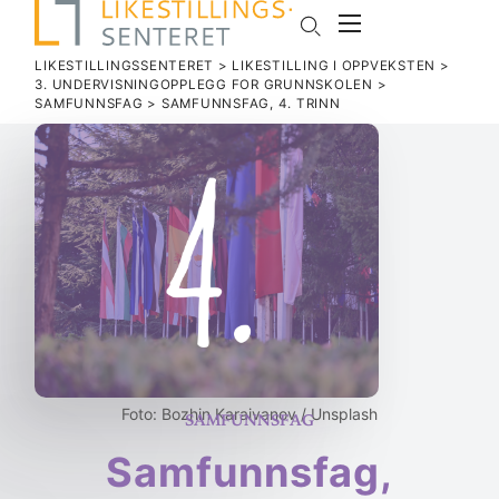
LIKESTILLINGSSENTERET
>
LIKESTILLING I OPPVEKSTEN
>
3. UNDERVISNINGOPPLEGG FOR GRUNNSKOLEN
>
SAMFUNNSFAG
>
SAM­FUNNSFAG, 4. TRINN
Samfunnsfag
Foto: Bozhin Karaivanov / Unsplash
Sam­funnsfag,