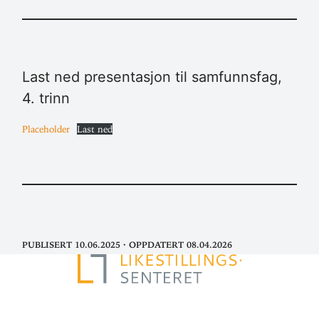
Last ned pre­sen­tasjon til sam­funnsfag,
4. trinn
Place­holder
Last ned
Publisert 10.06.2025
·
Oppdatert 08.04.2026