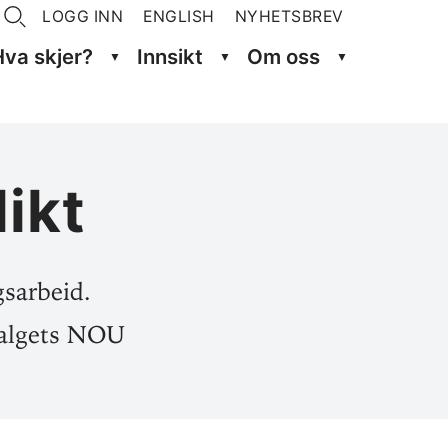
LOGG INN
ENGLISH
NYHETSBREV
Hva skjer?
Innsikt
Om oss
likt
gsarbeid.
valgets NOU