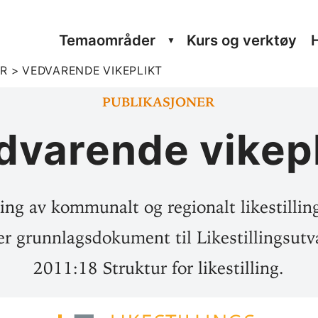
Tema­om­råder
Kurs og verktøy
ER
>
VED­VA­RENDE VIKEPLIKT
Publikasjoner
­va­rende vikep
ing av kommunalt og regionalt likestillin
er grunnlagsdokument til Likestillingsut
2011:18 Struktur for likestilling.