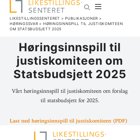
LIKESTILLINGSSENTERET
>
PUBLIKASJONER
>
HØRINGSSVAR
>
HØRINGS­INN­SPILL TIL JUS­TIS­KO­MITEEN
OM STATS­BUD­SJETT 2025
Hørings­inn­spill til
jus­tis­ko­miteen om
Stats­bud­sjett 2025
Vårt høringsinnspill til justiskomiteen om forslag
til statsbudsjett for 2025.
Last ned hørings­inn­spill til jus­tis­ko­miteen (PDF)