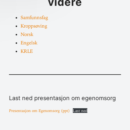
videre
Sam­funnsfag
Kropps­øving
Norsk
Engelsk
KRLE
Last ned pre­sen­tasjon om egenomsorg
Pre­sen­tasjon om Egenomsorg (ppt)
Last ned