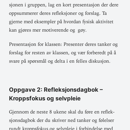
sjonen i gruppen, lag en kort pre­sen­tasjon der dere
opp­sum­merer deres reflek­sjoner og forslag. Ta
gjerne med eksempler på hvordan fysisk akti­vitet
kan gjøres mer moti­ve­rende og gøy.
Pre­sen­tasjon for klassen: Pre­senter deres tanker og
forslag for resten av klassen, og vær for­beredt på å
svare på spørsmål og delta i en felles diskusjon.
Oppgave 2: Reflek­sjons­dagbok –
Kropps­fokus og selvpleie
Gjennom de neste 8 ukene skal du føre en reflek­
sjons­dagbok der du skriver ned tanker og følelser
rundt kropps­fokus og selv­pleie i for­bin­delse med