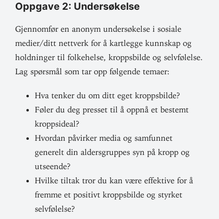
Oppgave 2: Undersøkelse
Gjen­nomfør en anonym under­sø­kelse i sosiale
medier/ditt nettverk for å kart­legge kunnskap og
hold­ninger til folke­helse, kropps­bilde og selv­fø­lelse.
Lag spørsmål som tar opp føl­gende temaer:
Hva tenker du om ditt eget kroppsbilde?
Føler du deg presset til å oppnå et bestemt
kroppsideal?
Hvordan påvirker media og sam­funnet
generelt din alders­gruppes syn på kropp og
utseende?
Hvilke tiltak tror du kan være effektive for å
fremme et positivt kropps­bilde og styrket
selvfølelse?