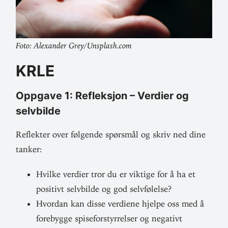
Foto: Alex­ander Grey/Unsplash.com
KRLE
Oppgave 1: Refleksjon – Verdier og
selvbilde
Reflekter over føl­gende spørsmål og skriv ned dine
tanker:
Hvilke verdier tror du er viktige for å ha et
positivt selv­bilde og god selvfølelse?
Hvordan kan disse ver­diene hjelpe oss med å
fore­bygge spise­for­styr­relser og neg­ativt