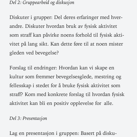
Del 2: Gruppe­arbeid og diskusjon
Dis­kuter i grupper: Del deres erfa­ringer med hver­
andre. Dis­kuter hvordan bruk av fysisk akti­vitet
som straff kan påvirke noens forhold til fysisk akti­
vitet på lang sikt. Kan dette føre til at noen mister
gleden ved bevegelse?
Forslag til end­ringer: Hvordan kan vi skape en
kultur som fremmer beve­gel­ses­glede, mestring og
fel­lesskap i stedet for å bruke fysisk akti­vitet som
straff? Kom med kon­krete forslag til hvordan fysisk
akti­vitet kan bli en positiv opp­le­velse for alle.
Del 3: Presentasjon
Lag en pre­sen­tasjon i gruppen: Basert på dis­ku­