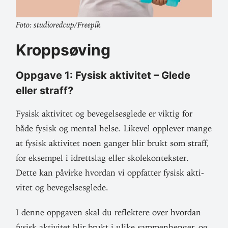
Foto: studioredcup/Freepik
Kropps­øving
Oppgave 1: Fysisk akti­vitet – Glede
eller straff?
Fysisk akti­vitet og beve­gel­ses­glede er viktig for
både fysisk og mental helse. Likevel opp­lever mange
at fysisk akti­vitet noen ganger blir brukt som straff,
for eksempel i idrettslag eller skole­kon­tekster.
Dette kan påvirke hvordan vi opp­fatter fysisk akti­
vitet og bevegelsesglede.
I denne opp­gaven skal du reflektere over hvordan
fysisk akti­vitet blir brukt i ulike sam­men­henger, og