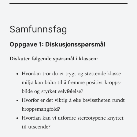
Sam­funnsfag
Oppgave 1: Diskusjonsspørsmål
Dis­kuter føl­gende spørsmål i klassen:
Hvordan tror du et trygt og støt­tende klasse­
miljø kan bidra til å fremme positivt kropps­
bilde og styrket selvfølelse?
Hvorfor er det viktig å øke bevisst­heten rundt
kroppsmangfold?
Hvordan kan vi utfordre ste­reo­typene knyttet
til utseende?