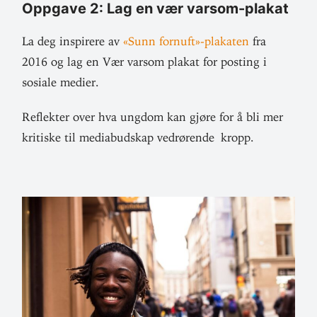
Oppgave 2:
Lag en vær varsom-plakat
La deg inspirere av
«Sunn fornuft»-plakaten
fra
2016 og lag en Vær varsom plakat for posting i
sosiale medier.
Reflekter over hva ungdom kan gjøre for å bli mer
kri­tiske til media­budskap ved­rø­rende kropp.