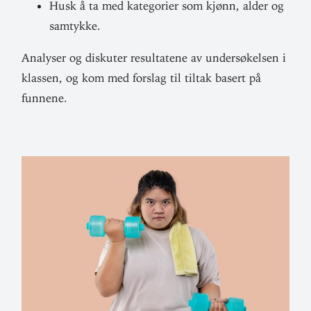
Husk å ta med kate­gorier som kjønn, alder og
samtykke.
Ana­lyser og dis­kuter resul­tatene av under­sø­kelsen i
klassen, og kom med forslag til tiltak basert på
funnene.