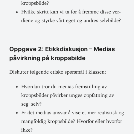
kroppsbilde?
Hvilke skritt kan vi ta for å fremme disse ver­
diene og styrke vårt eget og andres selvbilde?
Oppgave 2: Etikk­dis­kusjon – Medias
påvirkning på kroppsbilde
Dis­kuter føl­gende etiske spørsmål i klassen:
Hvordan tror du medias frem­stilling av
kropps­bilder påvirker unges opp­fatning av
seg selv?
Er det medias ansvar å vise et mer rea­listisk og
mang­foldig kropps­bilde? Hvorfor eller hvorfor
ikke?