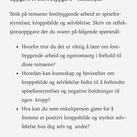
Tenk på temaene fore­byg­gende arbeid av spise­for­
styr­relser, kropps­bilde og selv­fø­lelse. Skriv en reflek­
sjons­oppgave der du svarer på føl­gende spørsmål:
Hvorfor tror du det er viktig å lære om fore­
byg­gende arbeid og egenomsorg i forhold til
disse temaene?
Hvordan kan kunnskap og bevissthet om
kropps­bilde og selv­fø­lelse bidra til å for­hindre
spise­for­styr­relser og neg­ative hold­ninger til
egen kropp?
Hva kan du som enkelt­person gjøre for å
fremme et positivt kropps­bilde og styrket selv­
fø­lelse hos deg selv og andre?