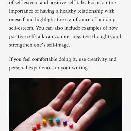
of self-esteem and positive self-talk. Focus on the
impor­tance of having a healthy rela­tionship with
oneself and high­light the sig­ni­fi­cance of building
self-esteem. You can also include examples of how
positive self-talk can counter neg­ative thoughts and
strengthen one’s self-image.
If you feel com­for­table doing it, use crea­tivity and
per­sonal expe­ri­ences in your writing.