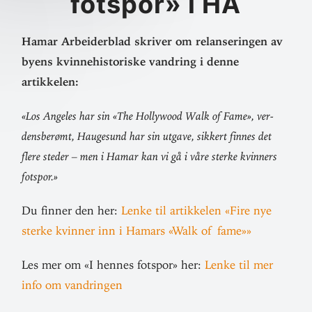
fotspor» i HA
Hamar Arbei­derblad skriver om relan­se­ringen av
byens kvinne­his­to­riske vandring i denne
artikkelen:
«Los Angeles har sin «The Hol­lywood Walk of Fame», ver­
dens­berømt, Haugesund har sin utgave, sikkert finnes det
flere steder – men i Hamar kan vi gå i våre sterke kvinners
fotspor.»
Du finner den her:
Lenke til artik­kelen «Fire nye
sterke kvinner inn i Hamars «Walk of fame»»
Les mer om «I hennes fotspor» her:
Lenke til mer
info om vandringen