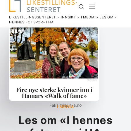
LIKESTILLINGSSENTERET
>
INNSIKT
>
I MEDIA
>
LES OM «I
HENNES FOTSPOR» I HA
I media
Faksimile: h-a.no
Les om «I hennes