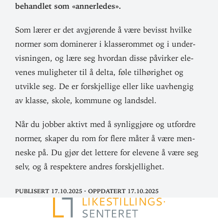
behandlet som «anner­ledes».
Som lærer er det avgjø­rende å være bevisst hvilke
normer som domi­nerer i klasse­rommet og i under­
vis­ningen, og lære seg hvordan disse påvirker ele­
venes mulig­heter til å delta, føle til­hø­righet og
utvikle seg. De er for­skjellige eller like uav­hengig
av klasse, skole, kommune og landsdel.
Når du jobber aktivt med å syn­lig­gjøre og utfordre
normer, skaper du rom for flere måter å være men­
neske på. Du gjør det lettere for elevene å være seg
selv, og å respektere andres forskjellighet.
Publisert 17.10.2025
·
Oppdatert 17.10.2025