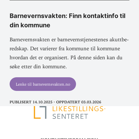
Barne­verns­vakten: Finn kon­taktinfo til
din kommune
Barne­verns­vakten er barne­verns­tje­nes­tenes akutt­be­
redskap. Det varierer fra kommune til kommune
hvordan det er orga­nisert. På denne siden kan du
søke etter din kommune.
Lenke til barnevernsvakten.no
Publisert 14.10.2025
·
Oppdatert 03.03.2026