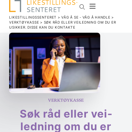
LIKESTILLINGSSENTERET
>
VÅG Å SE - VÅG Å HANDLE
>
VERKTØYKASSE
>
SØK RÅD ELLER VEI­LEDNING OM DU ER
USIKKER. DISSE KAN DU KONTAKTE
Verktøykasse
Søk råd eller vei­
ledning om du er