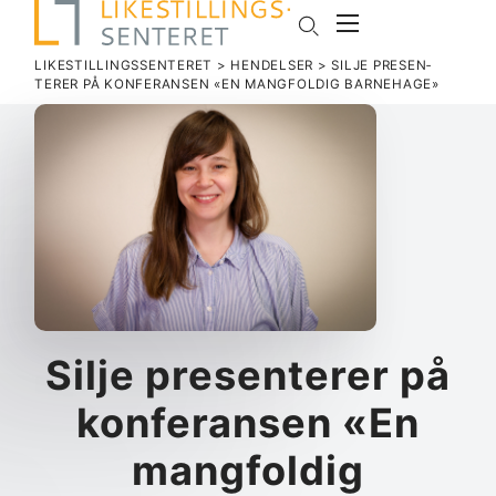
LIKESTILLINGSSENTERET
>
HENDELSER
>
SILJE PRE­SEN­
TERER PÅ KON­FE­RANSEN «EN MANG­FOLDIG BARNEHAGE»
Silje pre­sen­terer på
kon­fe­ransen «En
mang­foldig