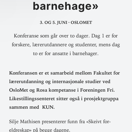
barnehage»
3. og 5. juni
·
OsloMet
Konferanse som går over to dager. Dag 1 er for
forskere, lærerutdannere og studenter, mens dag
to er for ansatte i barnehager.
Kon­fe­ransen er et sam­arbeid mellom Fakultet for
lærer­ut­danning og inter­na­sjonale studier ved
OsloMet og Rosa kom­pe­tanse i For­eningen Fri.
Like­stil­lings­sen­teret sitter også i pro­sjekt­gruppa
sammen med KUN.
Silje Mathisen pre­sen­terer funn fra «Skeivt for­
eldreskap» på begge dagene.