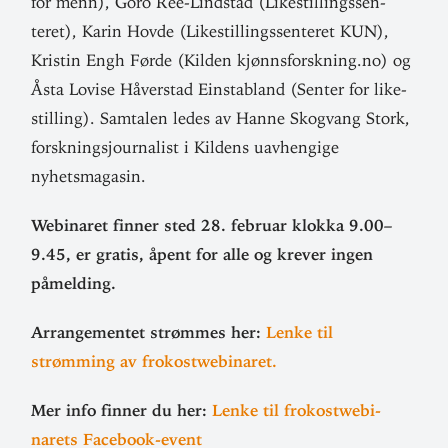
for menn), Goro Ree-Lindstad (Like­stil­lings­sen­
teret), Karin Hovde (Like­stil­lings­sen­teret KUN),
Kristin Engh Førde (Kilden kjønnsforskning.no) og
Åsta Lovise Håverstad Ein­stabland (Senter for like­
stilling). Sam­talen ledes av Hanne Skogvang Stork,
forsk­nings­jour­nalist i Kildens uav­hengige
nyhetsmagasin.
Webi­naret finner sted 28. februar klokka 9.00–
9.45, er gratis, åpent for alle og krever ingen
påmelding.
Arran­ge­mentet strømmes her:
Lenke til
strømming av frokostwebinaret.
Mer info finner du her:
Lenke til fro­kostwe­bi­
narets Facebook-event