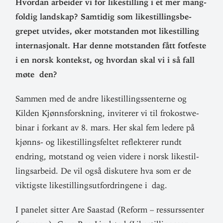
Hvordan arbeider vi for like­stilling i et mer mang­
foldig landskap? Sam­tidig som like­stil­lings­be­
grepet utvides, øker mot­standen mot like­stilling
inter­na­sjonalt. Har denne mot­standen fått fot­feste
i en norsk kon­tekst, og hvordan skal vi i så fall
møte den?
Sammen med de andre like­stil­lings­sen­terne og
Kilden Kjønns­forskning, invi­terer vi til fro­kostwe­
binar i forkant av 8. mars. Her skal fem ledere på
kjønns- og like­stil­lings­feltet reflek­terer rundt
endring, mot­stand og veien videre i norsk like­stil­
lings­arbeid. De vil også dis­kutere hva som er de
vik­tigste like­stil­lings­ut­ford­ringene i dag.
I panelet sitter Are Saastad (Reform – res­surs­senter