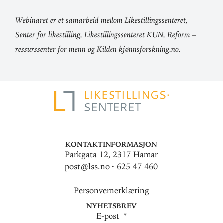
Webi­naret er et sam­arbeid mellom Like­stil­lings­sen­teret,
Senter for like­stilling, Like­stil­lings­sen­teret KUN, Reform –
res­surs­senter for menn og Kilden kjønnsforskning.no.
Kontaktinformasjon
Parkgata 12, 2317 Hamar
post@lss.no · 625 47 460
Personvernerklæring
Nyhetsbrev
E-post