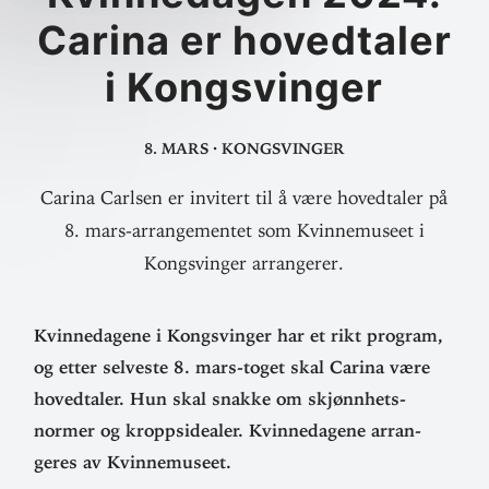
Carina er hoved­taler
i Kongsvinger
8. mars
·
Kongsvinger
Carina Carlsen er invitert til å være hovedtaler på
8. mars-arrangementet som Kvinnemuseet i
Kongsvinger arrangerer.
Kvinne­dagene i Kongs­vinger har et rikt program,
og etter sel­veste 8. mars-toget skal Carina være
hoved­taler. Hun skal snakke om skjønn­hets­
normer og kropps­idealer. Kvinne­dagene arran­
geres av Kvinnemuseet.