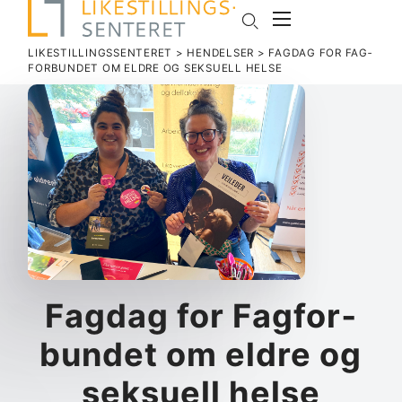
LIKESTILLINGSSENTERET
>
HENDELSER
>
FAGDAG FOR FAG­
FOR­BUNDET OM ELDRE OG SEK­SUELL HELSE
Fagdag for Fag­for­
bundet om eldre og
sek­suell helse