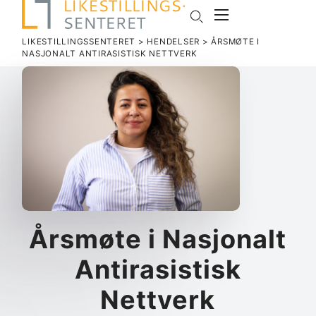
LIKESTILLINGSSENTERET
>
HENDELSER
>
ÅRSMØTE I
NASJONALT ANTI­RA­SISTISK NETTVERK
Årsmøte i Nasjonalt
Anti­ra­sistisk
Nettverk