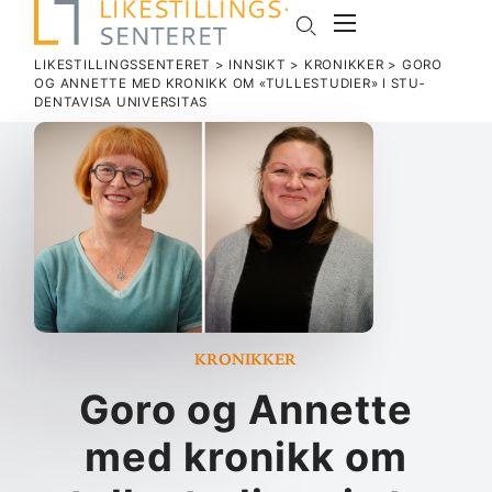
LIKESTILLINGSSENTERET
>
INNSIKT
>
KRONIKKER
>
GORO
OG ANNETTE MED KRONIKK OM «TUL­LE­STUDIER» I STU­
DENT­AVISA UNIVERSITAS
Kronikker
Goro og Annette
med kronikk om