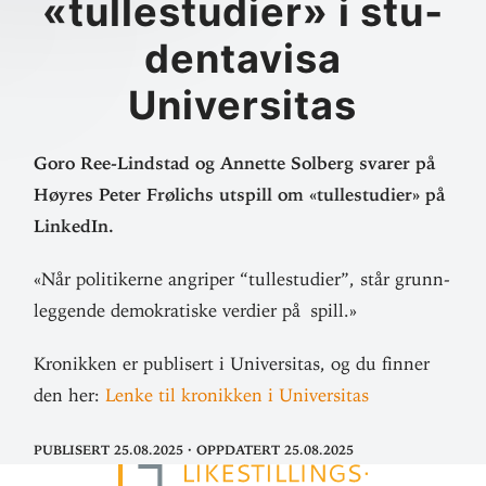
«tul­le­studier» i stu­
dent­avisa
Universitas
Goro Ree-Lindstad og Annette Solberg svarer på
Høyres Peter Frø­lichs utspill om «tul­le­studier» på
LinkedIn.
«Når poli­ti­kerne angriper “tul­le­studier”, står grunn­
leg­gende demo­kra­tiske verdier på spill.»
Kro­nikken er pub­lisert i Uni­ver­sitas, og du finner
den her:
Lenke til kro­nikken i Universitas
Publisert 25.08.2025
·
Oppdatert 25.08.2025