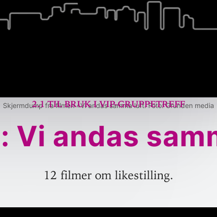
2.1 Til bruk i VIP-gruppetreff
Skjermdump fra filmen «Vi andas samma luft. Foto: Grunden media
: Vi andas sam
12 filmer om likestilling.