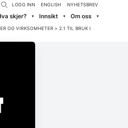
LOGG INN
ENGLISH
NYHETSBREV
Hva skjer?
Innsikt
Om oss
NER OG VIRKSOMHETER
>
2.1 TIL BRUK I