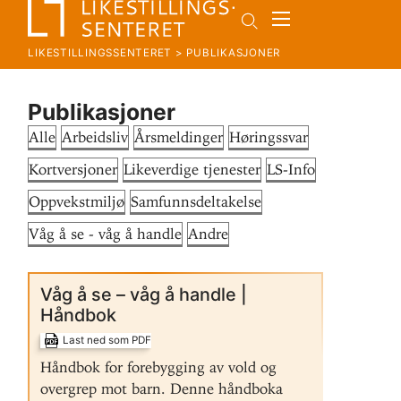
LIKESTILLINGSSENTERET
>
PUBLIKASJONER
Publikasjoner
Alle
Arbeidsliv
Årsmeldinger
Høringssvar
Kortversjoner
Likeverdige tjenester
LS-Info
Oppvekstmiljø
Samfunnsdeltakelse
Våg å se - våg å handle
Andre
Våg å se – våg å handle |
Håndbok
Last ned som PDF
Håndbok for forebygging av vold og
overgrep mot barn. Denne håndboka